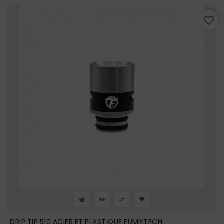
favorite_border
DRIP TIP 510 ACIER ET PLASTIQUE FUMYTECH