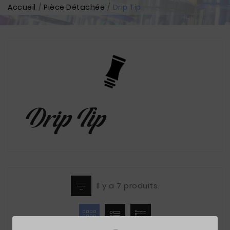
Accueil
Pièce Détachée
Drip Tip
Drip Tip
Il y a 7 produits.