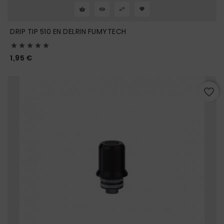
DRIP TIP 510 EN DELRIN FUMYTECH





Prix
1,95 €
favorite_border