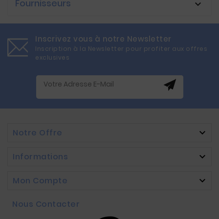
Fournisseurs

Inscrivez vous à notre Newsletter
Inscription à la Newsletter pour profiter aux offres
exclusives
Notre Offre

Informations

Mon Compte

Nous Contacter