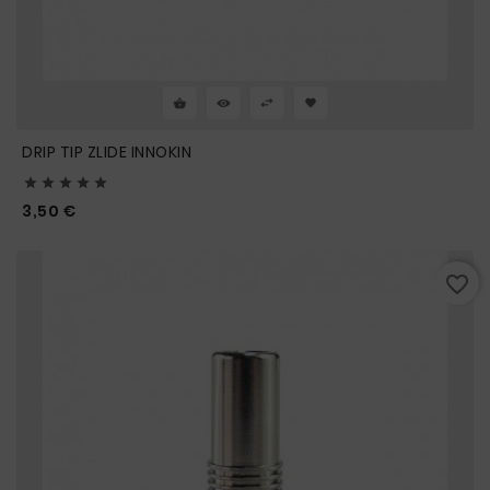
DRIP TIP ZLIDE INNOKIN





Prix
3,50 €
favorite_border