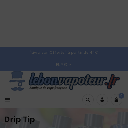
"Livraison Offerte" à partir de 44€
EUR €

0

Drip Tip