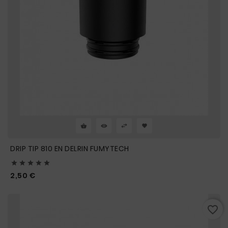
DRIP TIP 810 EN DELRIN FUMYTECH





Prix
2,50 €
favorite_border