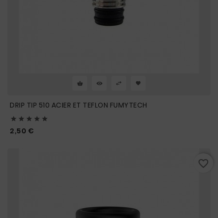
DRIP TIP 510 ACIER ET TEFLON FUMYTECH





Prix
2,50 €
favorite_border