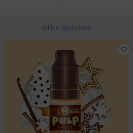
Offre Spéciale
favorite_border