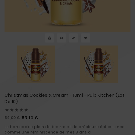
Christmas Cookies & Cream - 10ml - Pulp Kitchen (Lot
De 10)





Prix
Prix
53,10 €
59,00 €
Le bon cookie plein de beurre et de précieuse épices, mec,
habituel
comme une réminiscence de mes 8 ans à