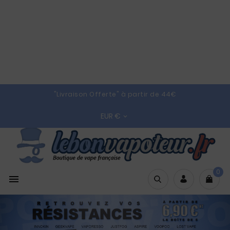
"Livraison Offerte" à partir de 44€
EUR €

0
