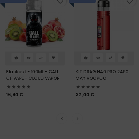
favorite_border
favorite_border
Blackout - 100ML - CALL
KIT DRAG H40 PRO 2450
OF VAPE - CLOUD VAPOR
MAh VOOPOO










Prix
Prix
16,90 €
32,00 €