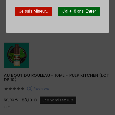
Je suis Mineur...
J'ai +18 ans. Entrer

AU BOUT DU ROULEAU - 10ML - PULP KITCHEN (LOT
DE 10)
(0) Reviews





53,10 €
59,00 €
Economisez 10%
TTC