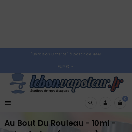
"Livraison Offerte" à partir de 44€
EUR €

0

Au Bout Du Rouleau - 10ml -