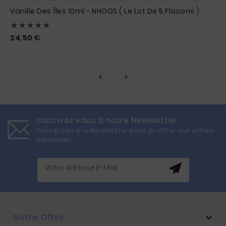
Vanille Des Îles 10ml - NHOOS ( Le Lot De 5 Flacons )





Prix
24,50 €
Inscrivez vous à notre Newsletter
Inscription à la Newsletter pour profiter aux offres
exclusives
Notre Offre
