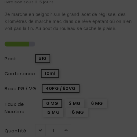
livraison sous 3-5 jours
Je marche en peignoir sur le grand lacet de réglisse, des 
kilomètres de marche mec dans ce rêve épatant où on n'en 
voit pas la fin. Au bout du rouleau se cache le plaisir.
Pack
x10
Contenance
10ml
Base PG / VG
40PG / 60VG
0 MG
3 MG
6 MG
Taux de
Nicotine
12 MG
18 MG
Quantité