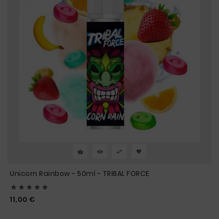
Unicorn Rainbow - 50ml - TRIBAL FORCE





Prix
11,00 €