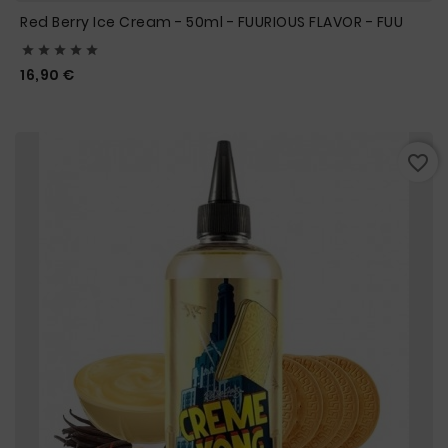
Red Berry Ice Cream - 50ml - FUURIOUS FLAVOR - FUU





Prix
16,90 €
favorite_border