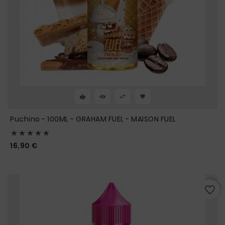
Puchino - 100ML - GRAHAM FUEL - MAISON FUEL





Prix
16,90 €
favorite_border