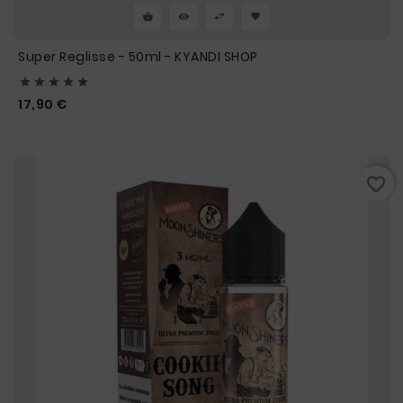
Super Reglisse - 50ml - KYANDI SHOP





Prix
17,90 €
favorite_border