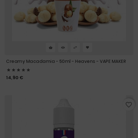
Creamy Macadamia - 50ml - Heavens - VAPE MAKER





Prix
14,90 €
favorite_border