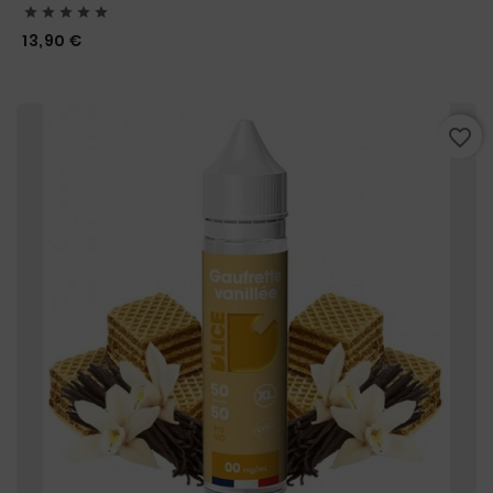





Prix
13,90 €
favorite_border