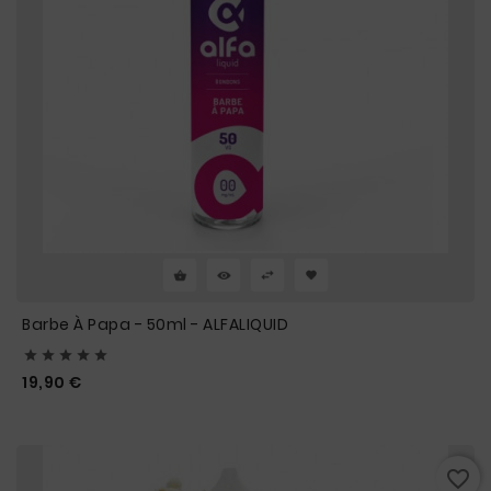
Barbe À Papa - 50ml - ALFALIQUID





Prix
19,90 €
favorite_border