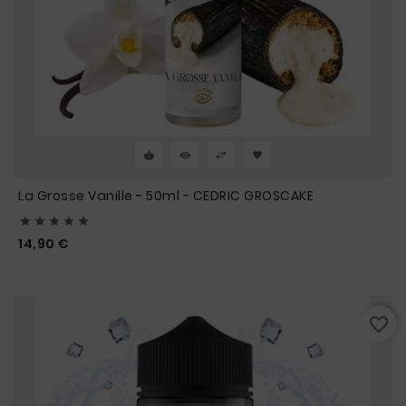
La Grosse Vanille - 50ml - CEDRIC GROSCAKE





Prix
14,90 €
favorite_border