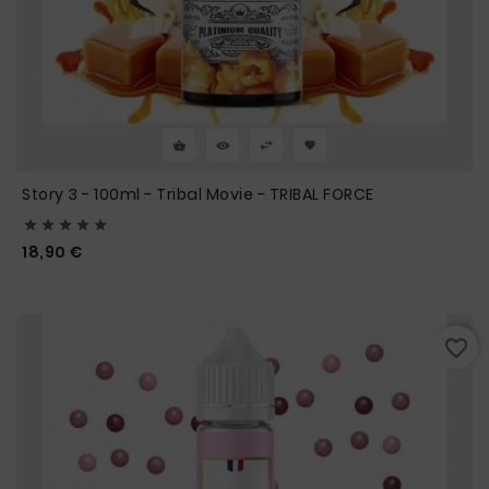
Story 3 - 100ml - Tribal Movie - TRIBAL FORCE





Prix
18,90 €
favorite_border