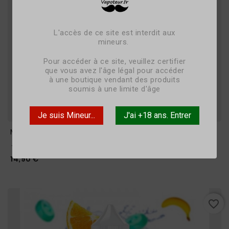
L'accès de ce site est interdit aux
mineurs.
Pour accéder à ce site, veuillez certifier
que vous avez l'âge légal pour accéder
à une boutique vendant des produits
soumis à une limite d'âge
Je suis Mineur...
J'ai +18 ans. Entrer
Mashmalow - 50ml - LIQUIDEO





Prix
14,90 €
favorite_border