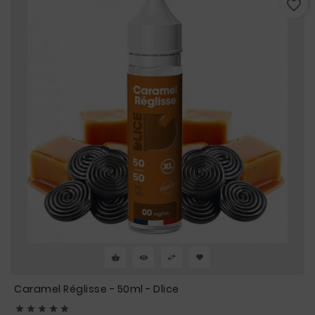
favorite_border
Caramel Réglisse - 50ml - Dlice




