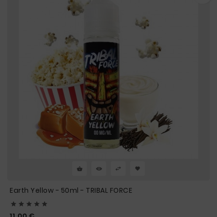
Earth Yellow - 50ml - TRIBAL FORCE





Prix
11,00 €