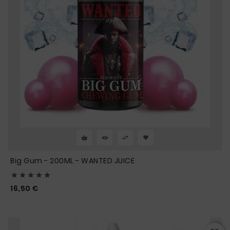
Big Gum - 200ML - WANTED JUICE





Prix
16,50 €