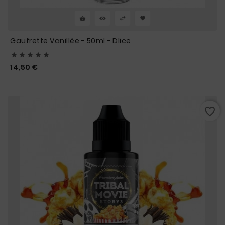
Gaufrette Vanillée - 50ml - Dlice





Prix
14,50 €
favorite_border