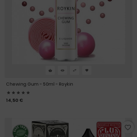
Chewing Gum - 50ml - Roykin





Prix
14,50 €
favorite_border