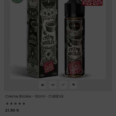
Crème Brûlée - 50ml - CURIEUX





Prix
21,90 €