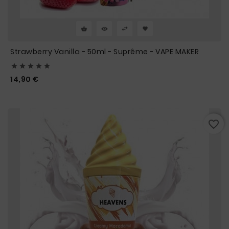
Strawberry Vanilla - 50ml - Suprême - VAPE MAKER





Prix
14,90 €
favorite_border