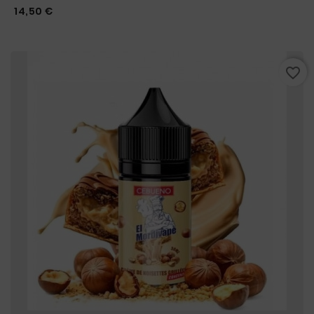
Prix
14,50 €
favorite_border