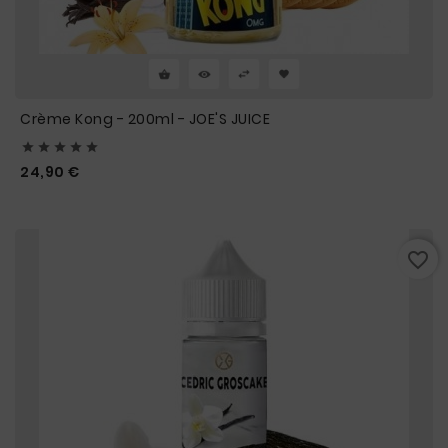
Crème Kong - 200ml - JOE'S JUICE





Prix
24,90 €
favorite_border