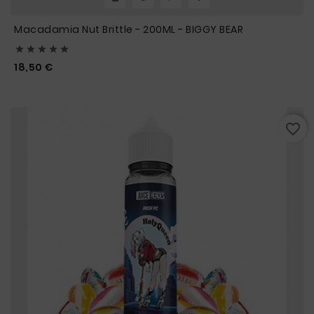
Macadamia Nut Brittle - 200ML - BIGGY BEAR





Prix
18,50 €
favorite_border