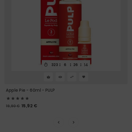
:
:
:
13
323
6
26

Apple Pie - 60ml - PULP





Prix
Prix
15,92 €
19,90 €
habituel