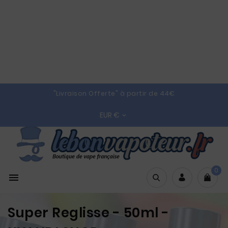
"Livraison Offerte" à partir de 44€
EUR €

0

Super Reglisse - 50ml -