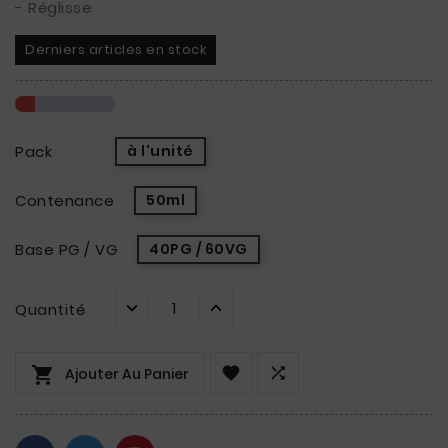
- Réglisse
Derniers articles en stock
Pack
à l'unité
Contenance
50ml
Base PG / VG
40PG / 60VG
Quantité



Ajouter Au Panier