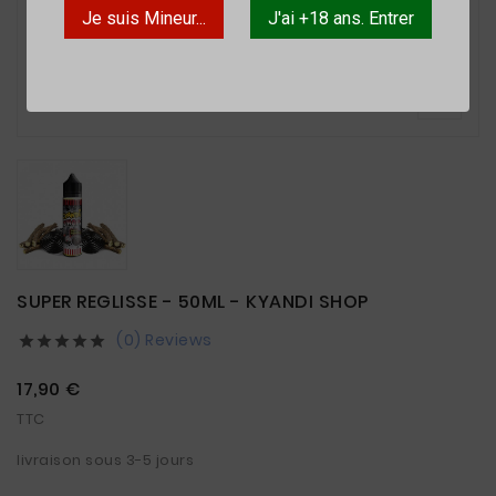
Je suis Mineur...
J'ai +18 ans. Entrer

SUPER REGLISSE - 50ML - KYANDI SHOP
(0) Reviews





17,90 €
TTC
livraison sous 3-5 jours