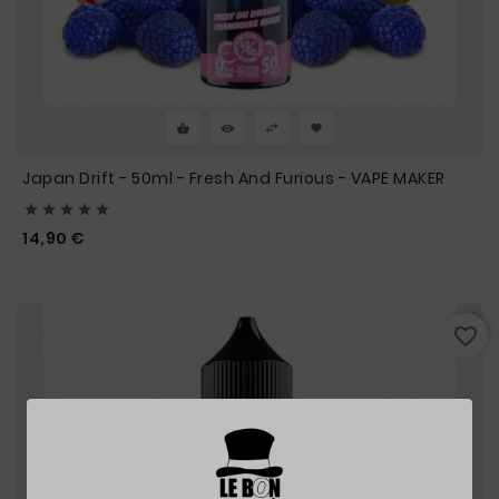
Japan Drift - 50ml - Fresh And Furious - VAPE MAKER





Prix
14,90 €
favorite_border