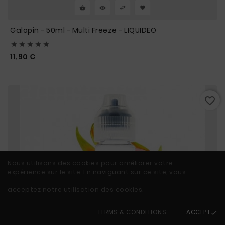
Galopin - 50ml - Multi Freeze - LIQUIDEO





Prix
11,90 €
favorite_border
Nous utilisons des cookies pour améliorer votre
expérience sur le site. En naviguant sur ce site, vous
acceptez notre utilisation des cookies.
TERMS & CONDITIONS
ACCEPT
