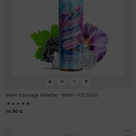
Mûre Sauvage Violette - 50ml - ICE COOL





Prix
14,90 €