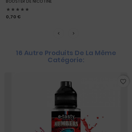
BOOSTER DE NICOTINE





Prix
0,70 €
16 Autre Produits De La Même
Catégorie:
favorite_border