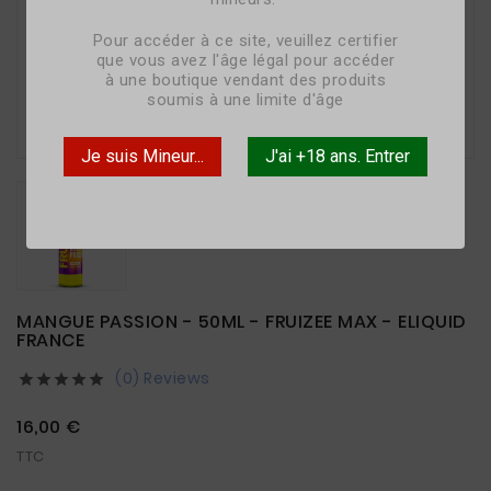
Pour accéder à ce site, veuillez certifier
que vous avez l'âge légal pour accéder
à une boutique vendant des produits
soumis à une limite d'âge

Je suis Mineur...
J'ai +18 ans. Entrer
MANGUE PASSION - 50ML - FRUIZEE MAX - ELIQUID
FRANCE
(0) Reviews





16,00 €
TTC