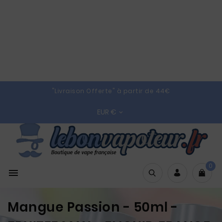
"Livraison Offerte" à partir de 44€
EUR €

0

Mangue Passion - 50ml -