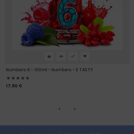
Numbers 6 - 100ml - Numbers - E TASTY





Prix
17,90 €