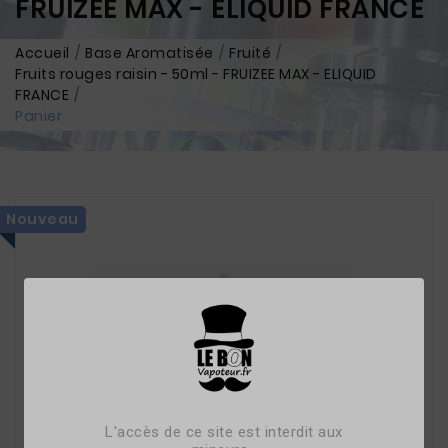
FRUIZEE MAX - ELIQUID FRANCE
Accueil
Base Aromatisée
Fruité
Fruits rouges raisin - 50ml - FRUIZEE MAX - ELIQUID
FRANCE
Panier
Nouveau
L'accès de ce site est interdit aux