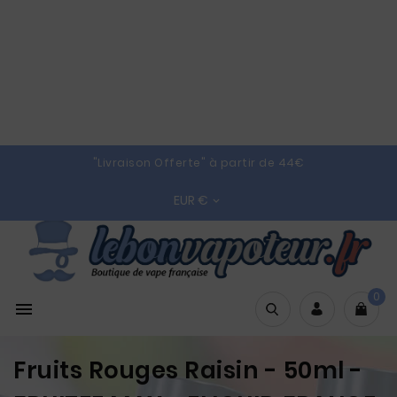
"Livraison Offerte" à partir de 44€
EUR €

0

Fruits Rouges Raisin - 50ml -