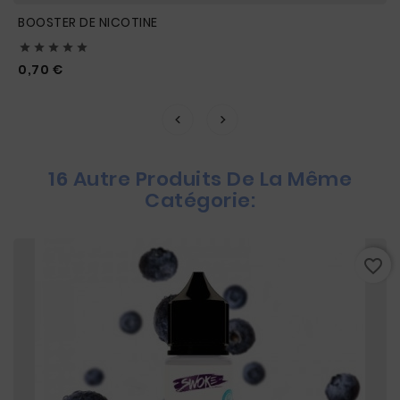
BOOSTER DE NICOTINE





Prix
0,70 €
16 Autre Produits De La Même
Catégorie:
favorite_border