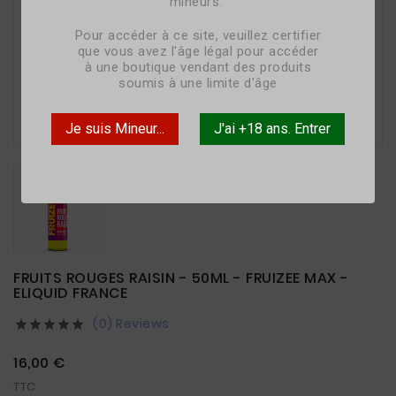
mineurs.
Pour accéder à ce site, veuillez certifier
que vous avez l'âge légal pour accéder
à une boutique vendant des produits
soumis à une limite d'âge

Je suis Mineur...
J'ai +18 ans. Entrer
FRUITS ROUGES RAISIN - 50ML - FRUIZEE MAX -
ELIQUID FRANCE
(0) Reviews





16,00 €
TTC