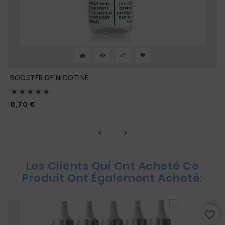
BOOSTER DE NICOTINE





Prix
0,70 €
Les Clients Qui Ont Acheté Ce
Produit Ont Également Acheté:
favorite_border