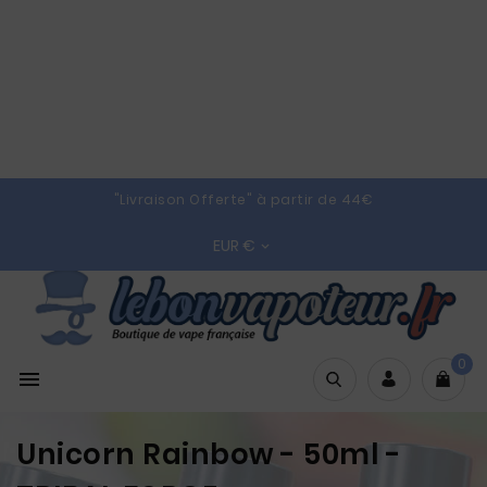
"Livraison Offerte" à partir de 44€
EUR €

0

Unicorn Rainbow - 50ml -