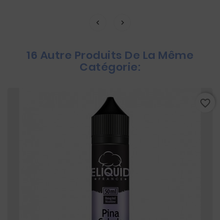
16 Autre Produits De La Même
Catégorie:
favorite_border