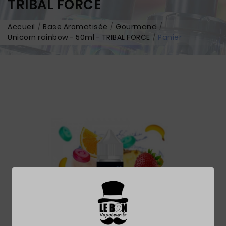
TRIBAL FORCE
Accueil
Base Aromatisée
Gourmand
Unicorn rainbow - 50ml - TRIBAL FORCE
Panier