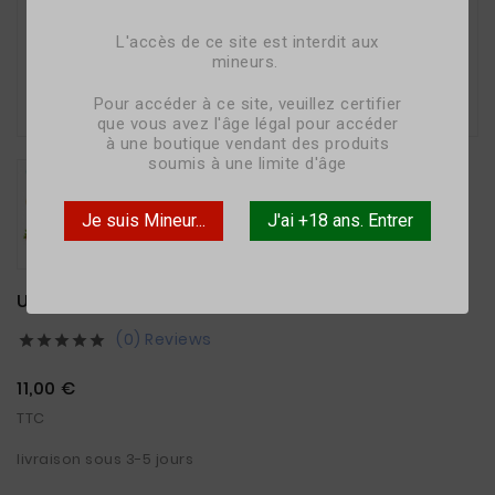
L'accès de ce site est interdit aux
mineurs.

Pour accéder à ce site, veuillez certifier
que vous avez l'âge légal pour accéder
à une boutique vendant des produits
soumis à une limite d'âge
Je suis Mineur...
J'ai +18 ans. Entrer
UNICORN RAINBOW - 50ML - TRIBAL FORCE
(0) Reviews





11,00 €
TTC
livraison sous 3-5 jours