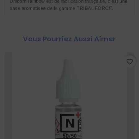
Unicorn rainbow est de fabrication française, c’est une 
base aromatisée de la gamme TRIBAL FORCE.
Vous Pourriez Aussi Aimer
favorite_border