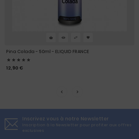
Pina Colada - 50ml - ELIQUID FRANCE





Prix
12,90 €
Inscrivez vous à notre Newsletter
Inscription à la Newsletter pour profiter aux offres
exclusives