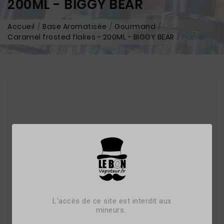
200ML - BIGGY BEAR
Accueil
Base Aromatisée
Gourmand
Caramel frosted flakes - 200ML - BIGGY BEAR
Panier
L'accès de ce site est interdit aux
mineurs.