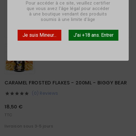
Pour accéder à ce site, veuillez certifier
que vous avez l'âge légal pour accéder
à une boutique vendant des produits
soumis à une limite d'âge

Je suis Mineur...
J'ai +18 ans. Entrer
CARAMEL FROSTED FLAKES - 200ML - BIGGY BEAR
(0) Reviews





18,50 €
TTC
livraison sous 3-5 jours