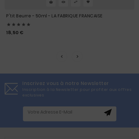
P'tit Beurre - 50ml - LA FABRIQUE FRANCAISE





Prix
18,50 €
Inscrivez vous à notre Newsletter
Inscription à la Newsletter pour profiter aux offres
exclusives