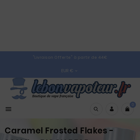
"Livraison Offerte" à partir de 44€
EUR €

0

Caramel Frosted Flakes -