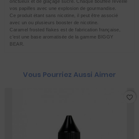
onctueux et de glaçage sucré. Chaque bouffée réveille
vos papilles avec une explosion de gourmandise.
Ce produit étant sans nicotine, il peut être associé
avec un ou plusieurs booster de nicotine.
Caramel frosted flakes est de fabrication française,
c’est une base aromatisée de la gamme BIGGY
BEAR.
Vous Pourriez Aussi Aimer
favorite_border