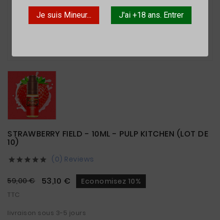
Je suis Mineur...
J'ai +18 ans. Entrer

STRAWBERRY FIELD - 10ML - PULP KITCHEN (LOT DE
10)
(0) Reviews





53,10 €
59,00 €
Economisez 10%
TTC
livraison sous 3-5 jours