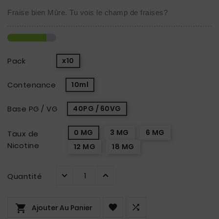
Fraise bien Mûre. Tu vois le champ de fraises?
Pack
x10
Contenance
10ml
Base PG / VG
40PG / 60VG
0 MG
3 MG
6 MG
Taux de
Nicotine
12 MG
18 MG
Quantité



Ajouter Au Panier