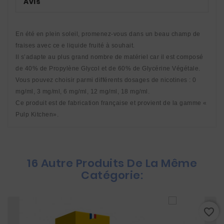
Avis
En été en plein soleil, promenez-vous dans un beau champ de 
fraises avec ce e liquide fruité à souhait. 
Il s’adapte au plus grand nombre de matériel car il est composé 
de 40% de Propylène Glycol et de 60% de Glycérine Végétale. 
Vous pouvez choisir parmi différents dosages de nicotines : 0 
mg/ml, 3 mg/ml, 6 mg/ml, 12 mg/ml, 18 mg/ml. 
Ce produit est de fabrication française et provient de la gamme « 
Pulp Kitchen».
16 Autre Produits De La Même
Catégorie:
favorite_border