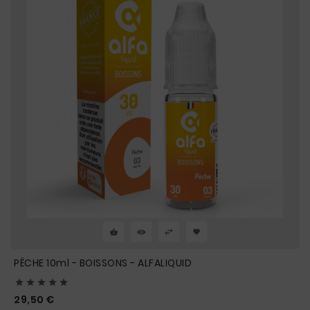
PÊCHE 10ml - BOISSONS - ALFALIQUID





Prix
29,50 €