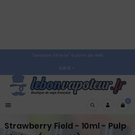
"Livraison Offerte" à partir de 44€
EUR €

0

Strawberry Field - 10ml - Pulp