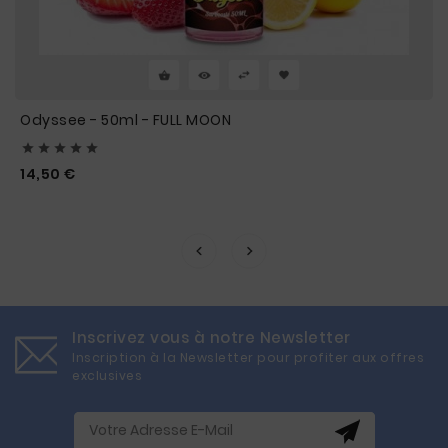
Odyssee - 50ml - FULL MOON





Prix
14,50 €
Inscrivez vous à notre Newsletter
Inscription à la Newsletter pour profiter aux offres
exclusives