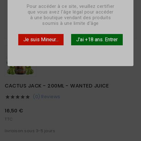
Pour accéder à ce site, veuillez certifier
que vous avez l'âge légal pour accéder
à une boutique vendant des produits
soumis à une limite d'âge

Je suis Mineur...
J'ai +18 ans. Entrer
CACTUS JACK - 200ML - WANTED JUICE
(0) Reviews





16,50 €
TTC
livraison sous 3-5 jours