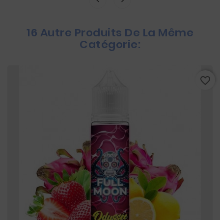
16 Autre Produits De La Même
Catégorie:
favorite_border