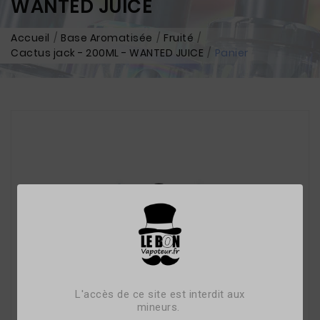
WANTED JUICE
Accueil
Base Aromatisée
Fruité
Cactus jack - 200ML - WANTED JUICE
Panier
L'accès de ce site est interdit aux
mineurs.