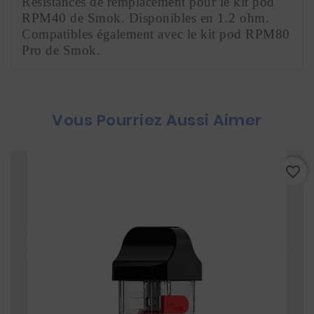
Résistances de remplacement pour le kit pod 
RPM40 de Smok. Disponibles en 1.2 ohm. 
Compatibles également avec le kit pod RPM80 
Pro de Smok.
Vous Pourriez Aussi Aimer
favorite_border