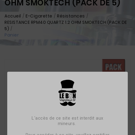
OHM SMOKTECH (PACK DE 5)
Accueil
E-Cigarette
Résistances
RESISTANCE RPM40 QUARTZ 1.2 OHM SMOKTECH (PACK DE
5)
Panier
L'accès de ce site est interdit aux
mineurs.