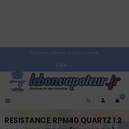
"Livraison Offerte" à partir de 44€
EUR €

0

RESISTANCE RPM40 QUARTZ 1.2