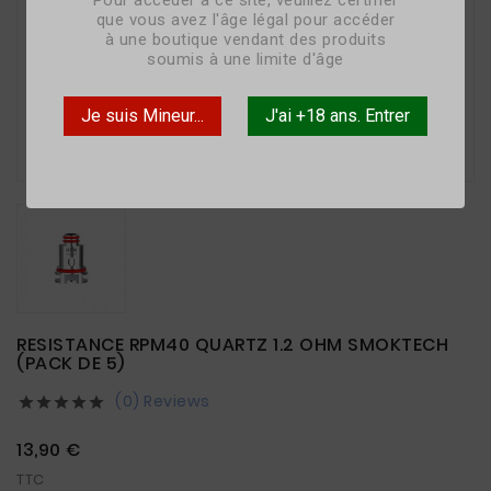
Pour accéder à ce site, veuillez certifier
que vous avez l'âge légal pour accéder
à une boutique vendant des produits
soumis à une limite d'âge
Je suis Mineur...
J'ai +18 ans. Entrer

RESISTANCE RPM40 QUARTZ 1.2 OHM SMOKTECH
(PACK DE 5)
(0) Reviews





13,90 €
TTC