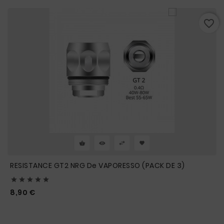
favorite_border
RESISTANCE GT2 NRG De VAPORESSO (PACK DE 3)





Prix
8,90 €