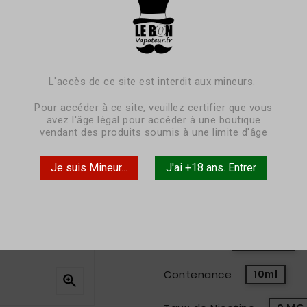
ADDITIF SWEETY
(0) Reviews





3,90 €
L'accès de ce site est interdit aux mineurs.
TTC
Pour accéder à ce site, veuillez certifier que vous
livraison sous 3-5 jours
avez l'âge légal pour accéder à une boutique
vendant des produits soumis à une limite d'âge
Effet sucrant.
Sans sucralose ,ni Stevia.
Je suis Mineur...
J'ai +18 ans. Entrer
Flacon de 10 ML.
Pack
à l'unité
Contenance
10ml
