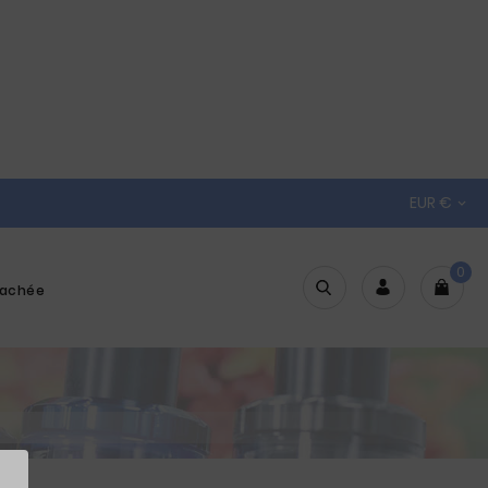
EUR €

0
tachée