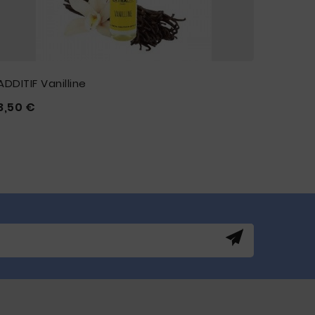
ADDITIF Vanilline
ADDITI
Prix
3,50 €
4,90 







