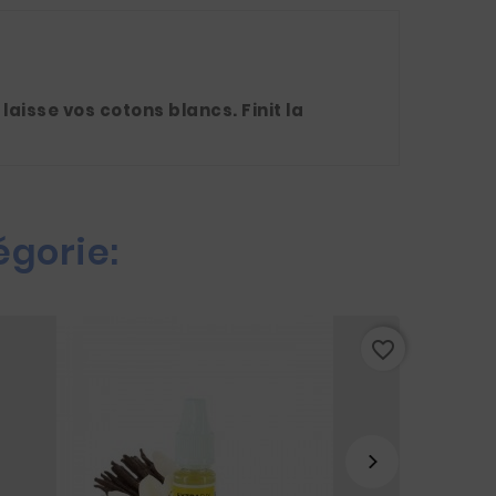
aisse vos cotons blancs. Finit la
égorie:
favorite_border