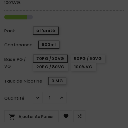
100%VG.
Pack
à l'unité
Contenance
500ml
70PG / 30VG
50PG / 50VG
Base PG /
VG
20PG / 80VG
100% VG
Taux de Nicotine
0 MG
Quantité



Ajouter Au Panier