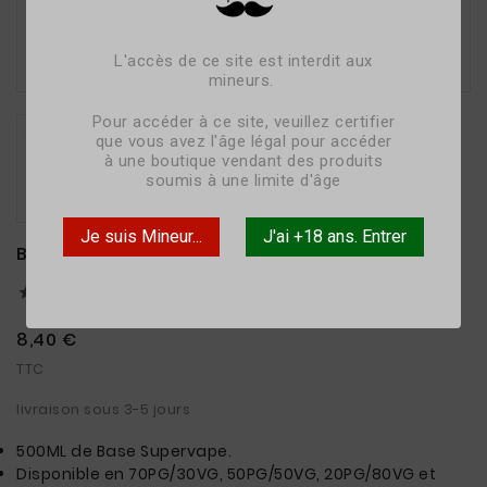

L'accès de ce site est interdit aux
mineurs.
Pour accéder à ce site, veuillez certifier
que vous avez l'âge légal pour accéder
à une boutique vendant des produits
soumis à une limite d'âge
Je suis Mineur...
J'ai +18 ans. Entrer
BASE 500 ML SUPERVAPE
(0) Reviews





8,40 €
TTC
livraison sous 3-5 jours
500ML de Base Supervape.
Disponible en 70PG/30VG, 50PG/50VG, 20PG/80VG et