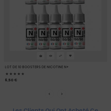
LOT DE 10 BOOSTERS DE NICOTINE N+





Prix
6,50 €
Les Clients Qui Ont Acheté Ce