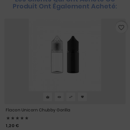
Produit Ont Également Acheté:
favorite_border
Flacon Unicorn Chubby Gorilla





Prix
1,20 €