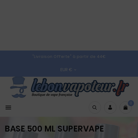
"Livraison Offerte" à partir de 44€
EUR €

0

BASE 500 ML SUPERVAPE