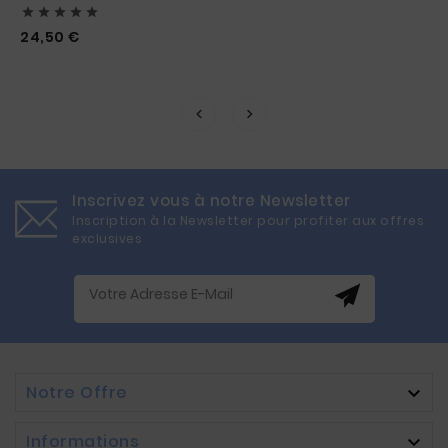





Prix
24,50 €
Inscrivez vous à notre Newsletter
Inscription à la Newsletter pour profiter aux offres
exclusives
Notre Offre

Informations
