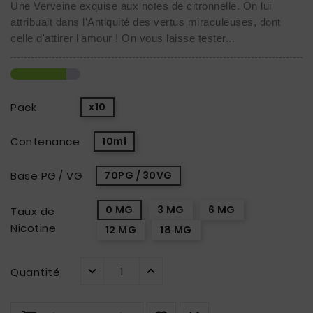
Une Verveine exquise aux notes de citronnelle. On lui 
attribuait dans l'Antiquité des vertus miraculeuses, dont 
celle d'attirer l'amour ! On vous laisse tester...
Pack
x10
Contenance
10ml
Base PG / VG
70PG / 30VG
0 MG
3 MG
6 MG
Taux de
Nicotine
12 MG
18 MG
Quantité