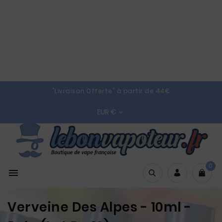
"Livraison Offerte" à partir de 44€
EUR €

0

Verveine Des Alpes - 10ml -