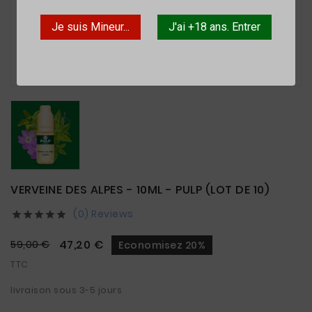
Je suis Mineur...
J'ai +18 ans. Entrer

VERVEINE DES ALPES - 10ML - PULP (LOT DE 10)
(0) Reviews





47,20 €
59,00 €
Economisez 20%
TTC
livraison sous 3-5 jours