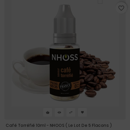
favorite_border
Café Torréfié 10ml - NHOOS ( Le Lot De 5 Flacons )