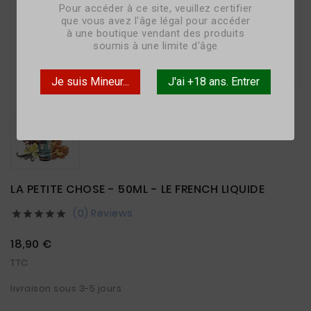
Pour accéder à ce site, veuillez certifier
que vous avez l'âge légal pour accéder
à une boutique vendant des produits
soumis à une limite d'âge

Je suis Mineur...
J'ai +18 ans. Entrer
LA PETITE CHOSE - 50ML - LE FRENCH LIQUIDE
(0) Reviews





18,90 €
TTC
livraison sous 3-5 jours