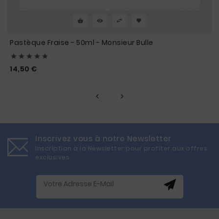
Pastèque Fraise - 50ml - Monsieur Bulle





Prix
14,50 €
Inscrivez vous à notre Newsletter
Inscription à la Newsletter pour profiter aux offres
exclusives