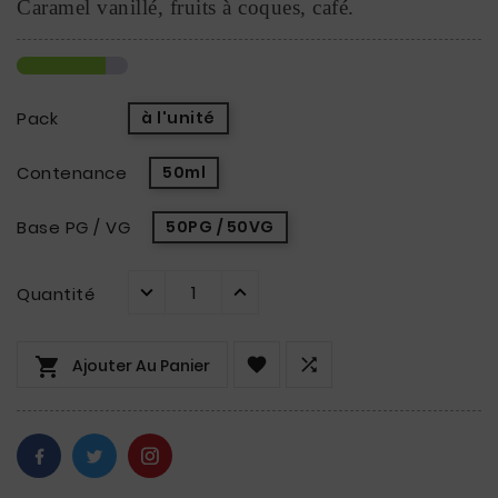
Caramel vanillé, fruits à coques, café.
Pack
à l'unité
Contenance
50ml
Base PG / VG
50PG / 50VG
Quantité



Ajouter Au Panier