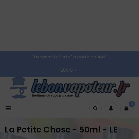
"Livraison Offerte" à partir de 44€
EUR €

0

La Petite Chose - 50ml - LE