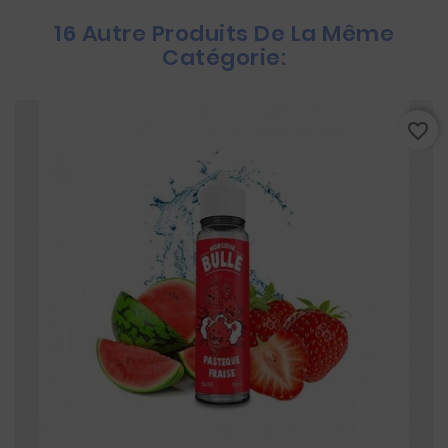
16 Autre Produits De La Même
Catégorie:
favorite_border