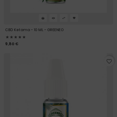
CBD Ketama - 10 ML - GREENEO





Prix
9,80 €
favorite_border