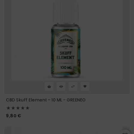
CBD Skuff Element - 10 ML - GREENEO





Prix
9,80 €