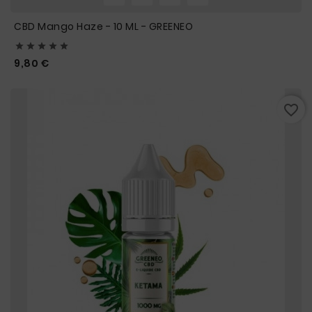
CBD Mango Haze - 10 ML - GREENEO





Prix
9,80 €
favorite_border