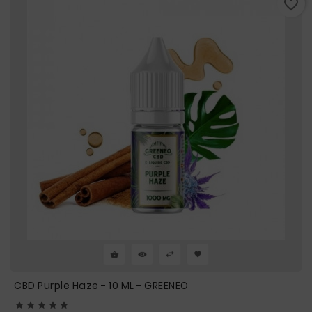
favorite_border
CBD Purple Haze - 10 ML - GREENEO




