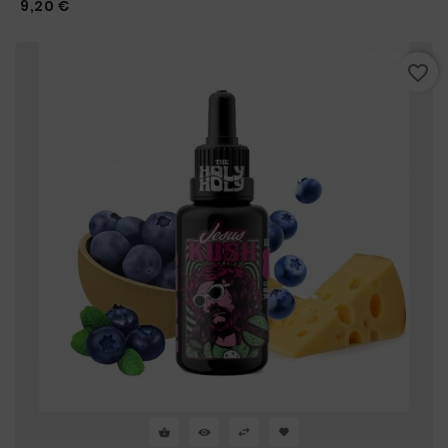
Prix
9,20 €
favorite_border