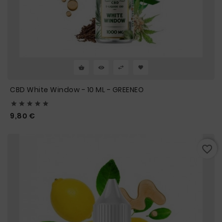
CBD White Window - 10 ML - GREENEO





Prix
9,80 €
favorite_border