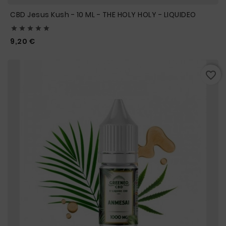
CBD Jesus Kush - 10 ML - THE HOLY HOLY - LIQUIDEO





Prix
9,20 €
favorite_border