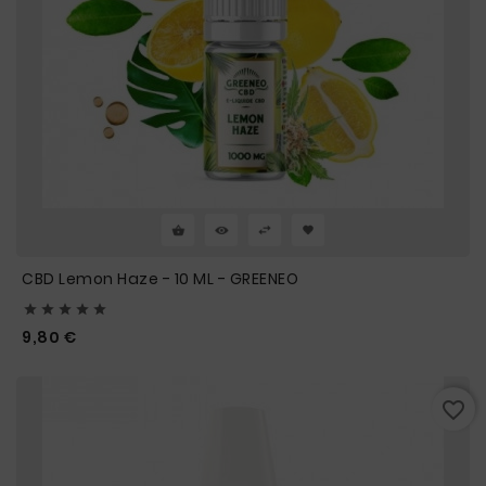
CBD Lemon Haze - 10 ML - GREENEO





Prix
9,80 €
favorite_border