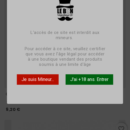
L'accès de ce site est interdit aux
mineurs.
Pour accéder à ce site, veuillez certifier
que vous avez l'âge légal pour accéder
à une boutique vendant des produits
soumis à une limite d'âge
Je suis Mineur...
J'ai +18 ans. Entrer
CBD Kerozen OG - 10 ML - THE HOLY HOLY - LIQUIDEO





Prix
9,20 €
favorite_border