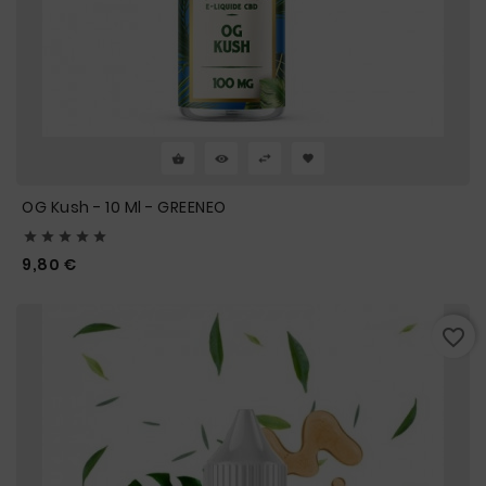
OG Kush - 10 Ml - GREENEO





Prix
9,80 €
favorite_border