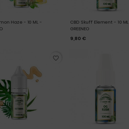
mon Haze - 10 ML -
CBD Skuff Element - 10 ML
EO
GREENEO
Prix
Prix
9,80 €







favorite_border