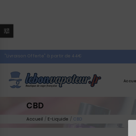

"Livraison Offerte" à partir de 44€
Accue
CBD
Accueil
E-Liquide
CBD