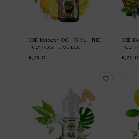
CBD Kerozen OG - 10 ML - THE
CBD Kos
HOLY HOLY - LIQUIDEO
HOLY H
Prix
9,20 €
9,20 €








ussée
Garland Morin
Client
favorite_border
s inscrit à la
Merci beaucoup. Grâce à vous je
 informé des
peux commander mes articles en
veautés qui
restant chez moi.
C'est pratique!