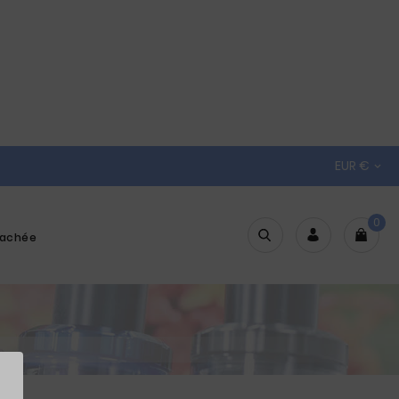
EUR €

0
tachée