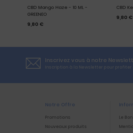
CBD Mango Haze - 10 ML -
CBD Ke
GREENEO
9,80 €



Prix
9,80 €





Inscrivez vous à notre Newslet
Inscription à la Newsletter pour profiter
Notre Offre
Infor
Promotions
Le Bo
Nouveaux produits
Menti