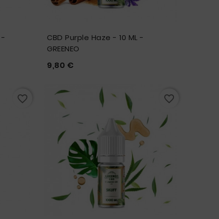
 -
CBD Purple Haze - 10 ML -
GREENEO
Prix
9,80 €





favorite_border
favorite_border