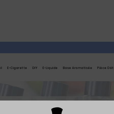
il
E-Cigarette
DIY
E-Liquide
Base Aromatisée
Pièce Dé