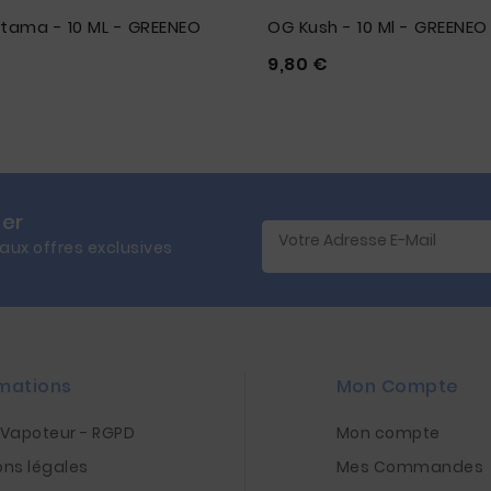
tama - 10 ML - GREENEO
OG Kush - 10 Ml - GREENEO
Prix
Prix
9,80 €







ter
 aux offres exclusives
mations
Mon Compte
nVapoteur - RGPD
Mon compte
ons légales
Mes Commandes