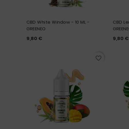
CBD White Window - 10 ML -
CBD Le
GREENEO
GREEN
Prix
9,80 €
9,80 €








favorite_border