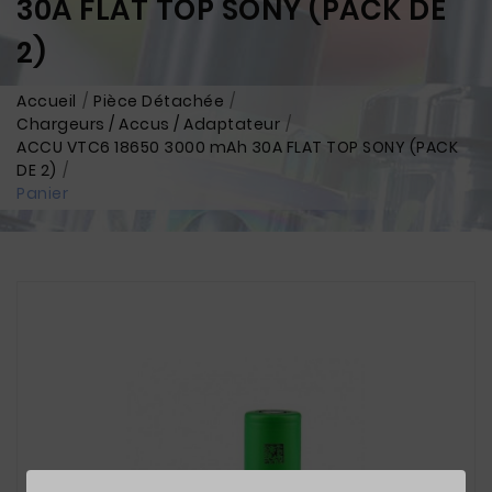
30A FLAT TOP SONY (PACK DE
2)
Accueil
Pièce Détachée
Chargeurs / Accus / Adaptateur
ACCU VTC6 18650 3000 mAh 30A FLAT TOP SONY (PACK
DE 2)
Panier