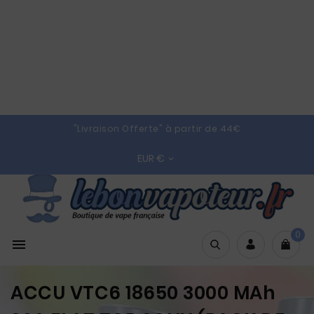
"Livraison Offerte" à partir de 44€
EUR €

0

ACCU VTC6 18650 3000 MAh