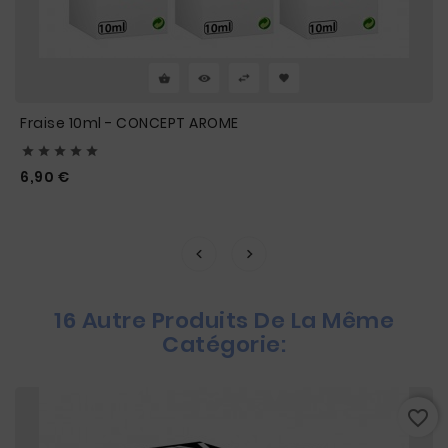
Fraise 10ml - CONCEPT AROME





Prix
6,90 €
16 Autre Produits De La Même
Catégorie:
favorite_border