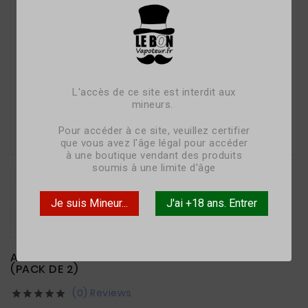
L'accès de ce site est interdit aux
mineurs.

Pour accéder à ce site, veuillez certifier
que vous avez l'âge légal pour accéder
à une boutique vendant des produits
soumis à une limite d'âge
Je suis Mineur...
J'ai +18 ans. Entrer
ACCU VTC6 18650 3000 MAH 30A FLAT TOP SONY
(PACK DE 2)
(0) Reviews




