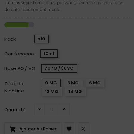
Un classique blond mais puissant, renforcé par des notes 
de café fraîchement moulu.
Pack
x10
Contenance
10ml
Base PG / VG
70PG / 30VG
0 MG
3 MG
6 MG
Taux de
Nicotine
12 MG
18 MG
Quantité



Ajouter Au Panier