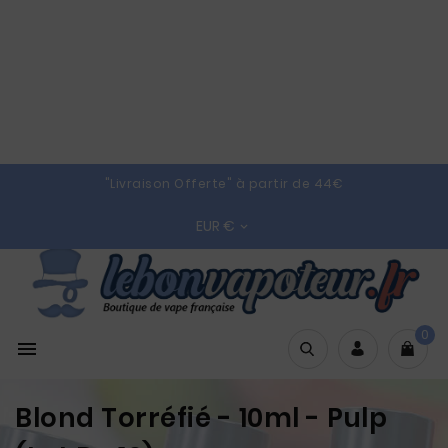
"Livraison Offerte" à partir de 44€
EUR €

0

Blond Torréfié - 10ml - Pulp