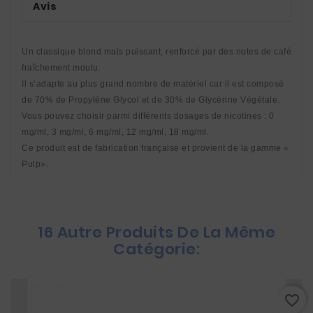
Avis
Un classique blond mais puissant, renforcé par des notes de café 
fraîchement moulu. 
Il s’adapte au plus grand nombre de matériel car il est composé 
de 70% de Propylène Glycol et de 30% de Glycérine Végétale. 
Vous pouvez choisir parmi différents dosages de nicotines : 0 
mg/ml, 3 mg/ml, 6 mg/ml, 12 mg/ml, 18 mg/ml. 
Ce produit est de fabrication française et provient de la gamme « 
Pulp».
16 Autre Produits De La Même
Catégorie:
favorite_border