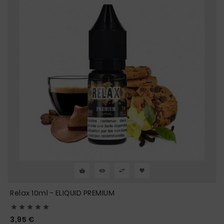
Relax 10ml - ELIQUID PREMIUM





Prix
3,95 €