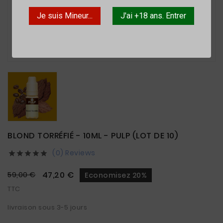
Je suis Mineur...
J'ai +18 ans. Entrer

BLOND TORRÉFIÉ - 10ML - PULP (LOT DE 10)
(0) Reviews





47,20 €
59,00 €
Economisez 20%
TTC
livraison sous 3-5 jours