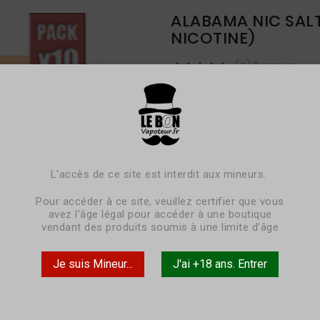
ALABAMA NIC SALT 
NICOTINE)
(0) Reviews





47,20 €
59,00 €
Eco
TTC
livraison sous 3-5 jours
Un classique blond américain 
L'accès de ce site est interdit aux mineurs.
de notes de noix de pécan et d
Pour accéder à ce site, veuillez certifier que vous
avez l'âge légal pour accéder à une boutique
vendant des produits soumis à une limite d'âge
Pack
x10
Je suis Mineur...
J'ai +18 ans. Entrer

10 MG 
Taux de
Nicotine
20 MG 