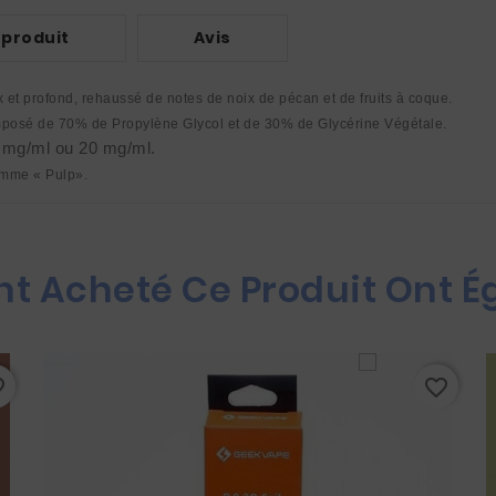
 produit
Avis
et profond, rehaussé de notes de noix de pécan et de fruits à coque. 
composé de 70% de Propylène Glycol et de 30% de Glycérine Végétale. 
0 mg/ml ou 20 mg/ml.
gamme « Pulp».
Ont Acheté Ce Produit Ont 
rder
favorite_border