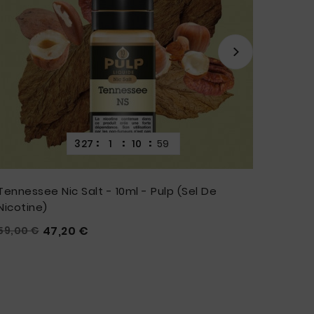
:
:
:
327
1
10
57
Tennessee Nic Salt - 10ml - Pulp (Sel De
Burley
Nicotine)
59,00 



Prix
Prix
47,20 €
59,00 €





habituel