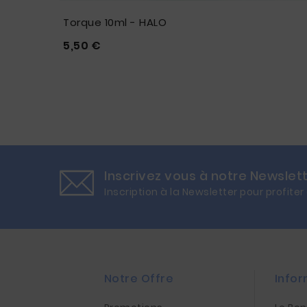
QUIDE
Torque 10ml - HALO
Prix
5,50 €





Inscrivez vous à notre Newslet
Inscription à la Newsletter pour profiter
Notre Offre
Infor