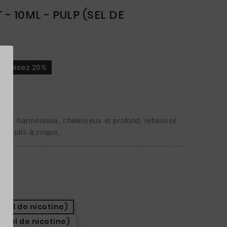
- 10ML - PULP (SEL DE
nomisez 20%
très harmonieux, chaleureux et profond, rehaussé 
e fruits à coque.
(Sel de nicotine)
(Sel de nicotine)