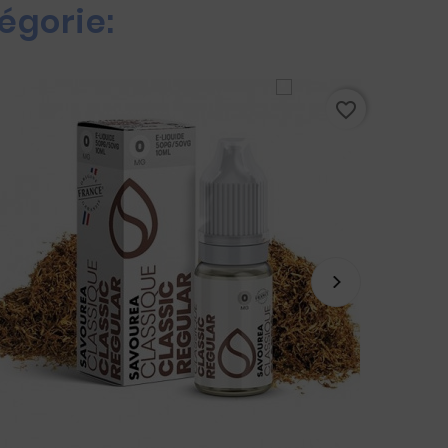
égorie:
favorite_border