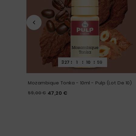
:
:
:
327
1
10
57
Mozambique Tonka - 10ml - Pulp (Lot De 10)
Prix
Prix
47,20 €
59,00 €





habituel