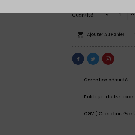
Quantité

Ajouter Au Panier
Garanties sécurité
Politique de livraison
CGV ( Condition Géné