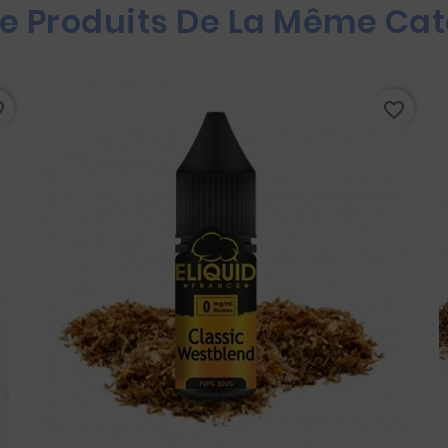
re Produits De La Même Cat
rder
favorite_border