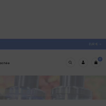
EUR €

0
tachée