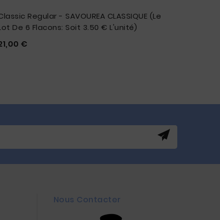
Classic Regular - SAVOUREA CLASSIQUE (Le
Access
Lot De 6 Flacons: Soit 3.50 € L'unité)
3 Flac
Prix
21,00 €
11,40 








Nous Contacter