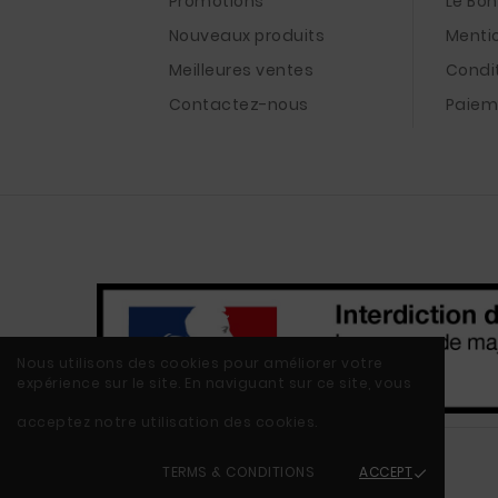
Promotions
Le Bo
Nouveaux produits
Menti
Meilleures ventes
Condi
Contactez-nous
Paiem
Nous utilisons des cookies pour améliorer votre
expérience sur le site. En naviguant sur ce site, vous
acceptez notre utilisation des cookies.
TERMS & CONDITIONS
ACCEPT
