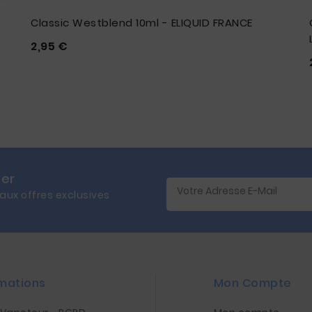
Classic Westblend 10ml - ELIQUID FRANCE
Prix
2,95 €





ter
 aux offres exclusives
mations
Mon Compte