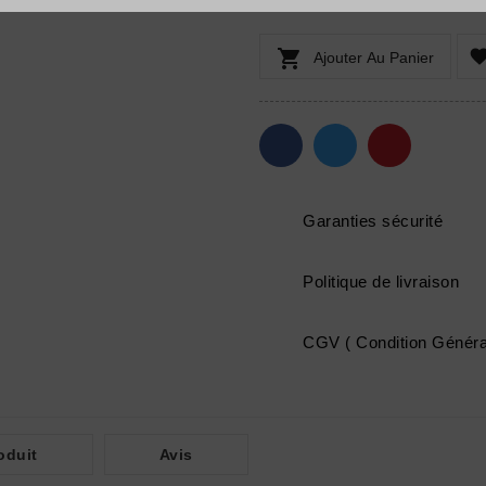

Ajouter Au Panier
Garanties sécurité
Politique de livraison
CGV ( Condition Généra
oduit
Avis