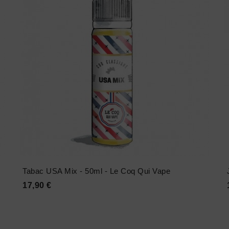
Tabac USA Mix - 50ml - Le Coq Qui Vape
Prix
17,90 €




