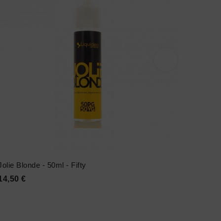
Jolie Blonde - 50ml - Fifty
MMM -
Prix
14,50 €
17,90 







