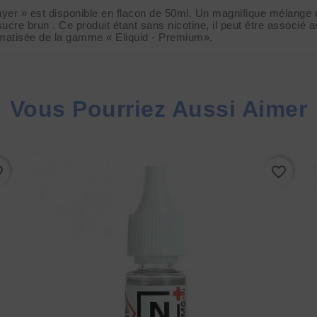
yer » est disponible en flacon de 50ml. Un magnifique mélange de
e brun . Ce produit étant sans nicotine, il peut être associé av
romatisée de la gamme « Eliquid - Premium».
Vous Pourriez Aussi Aimer
rder
favorite_border