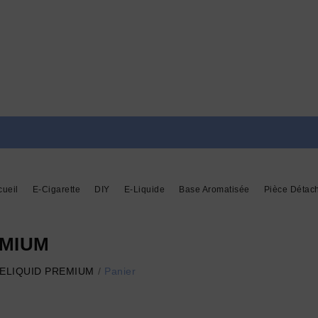
cueil
E-Cigarette
DIY
E-Liquide
Base Aromatisée
Pièce Détac
REMIUM
 - ELIQUID PREMIUM
Panier