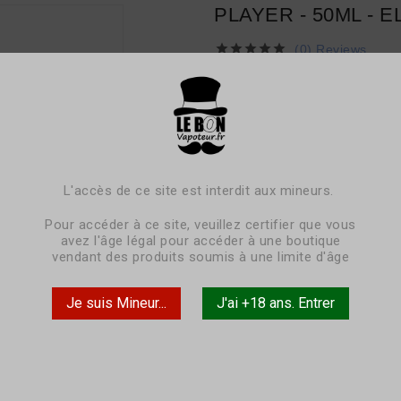
PLAYER - 50ML - 





(0) Reviews
14,90 €
TTC
livraison sous 3-5 jours
Classic, rhum vanillé, macadam
L'accès de ce site est interdit aux mineurs.
Pour accéder à ce site, veuillez certifier que vous
avez l'âge légal pour accéder à une boutique
vendant des produits soumis à une limite d'âge
Pack
à l'unité
Contenance
50ml
Je suis Mineur...
J'ai +18 ans. Entrer
Base PG / VG
50PG / 50

Quantité