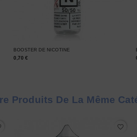
BOOSTER DE NICOTINE
Prix
0,70 €





re Produits De La Même Cat
rder
favorite_border