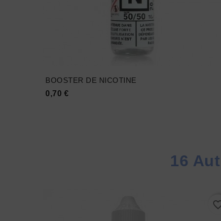
BOOSTER DE NICOTINE
Prix
0,70 €





16 Aut
favorite_border
favorite_bo