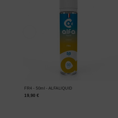
FR4 - 50ml - ALFALIQUID
Prix
19,90 €




