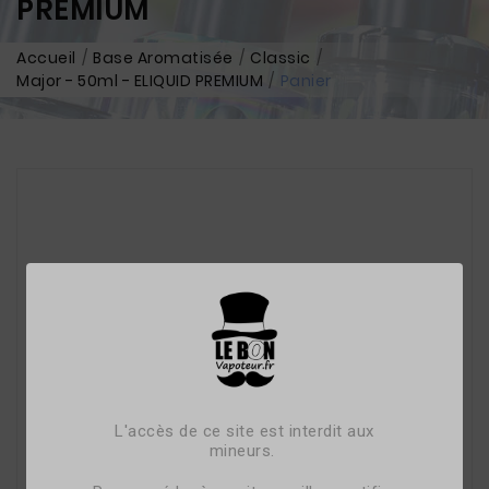
PREMIUM
Accueil
Base Aromatisée
Classic
Major - 50ml - ELIQUID PREMIUM
Panier
L'accès de ce site est interdit aux
mineurs.