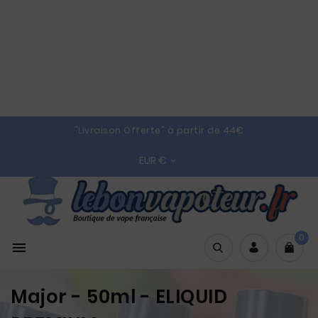
"Livraison Offerte" à partir de 44€
EUR €

0

Major - 50ml - ELIQUID