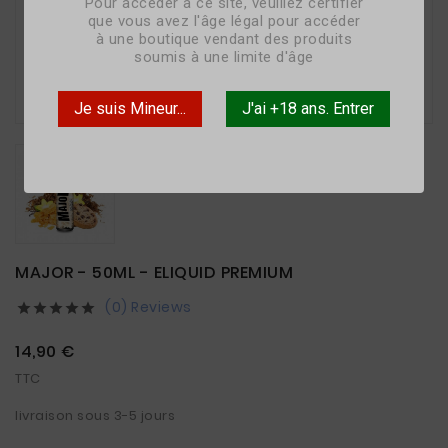
Pour accéder à ce site, veuillez certifier
que vous avez l'âge légal pour accéder
à une boutique vendant des produits
soumis à une limite d'âge

Je suis Mineur...
J'ai +18 ans. Entrer
MAJOR - 50ML - ELIQUID PREMIUM
(0) Reviews





14,90 €
TTC
livraison sous 3-5 jours