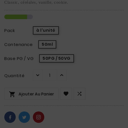
Classic, céréales, vanille, cookie.
Pack
à l'unité
Contenance
50ml
Base PG / VG
50PG / 50VG
Quantité



Ajouter Au Panier