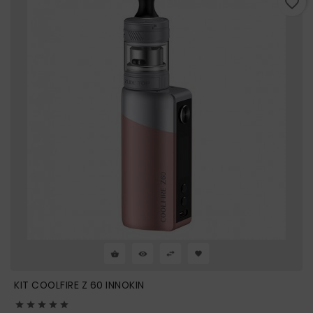
favorite_border
KIT COOLFIRE Z 60 INNOKIN




