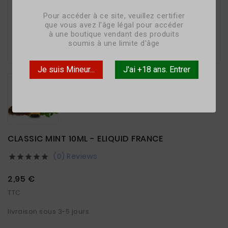
Pour accéder à ce site, veuillez certifier
que vous avez l'âge légal pour accéder
à une boutique vendant des produits

soumis à une limite d'âge
Je suis Mineur...
J'ai +18 ans. Entrer
CLASSIC MINT 10ML - ELIQUID FRANCE
(0) Reviews





2,95 €
TTC
livraison sous 3-5 jours