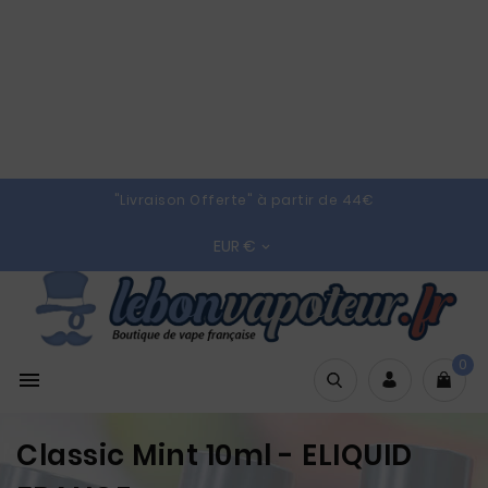
"Livraison Offerte" à partir de 44€
EUR €

0

Classic Mint 10ml - ELIQUID