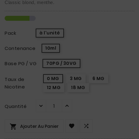
Classic blond, menthe.
Pack
à l'unité
Contenance
10ml
Base PG / VG
70PG / 30VG
0 MG
3 MG
6 MG
Taux de
Nicotine
12 MG
18 MG
Quantité



Ajouter Au Panier