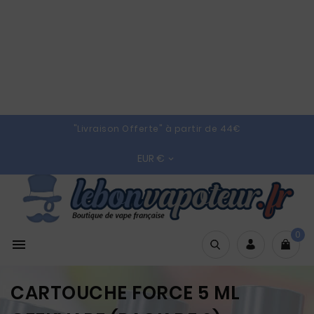
"Livraison Offerte" à partir de 44€
EUR €

0

CARTOUCHE FORCE 5 ML