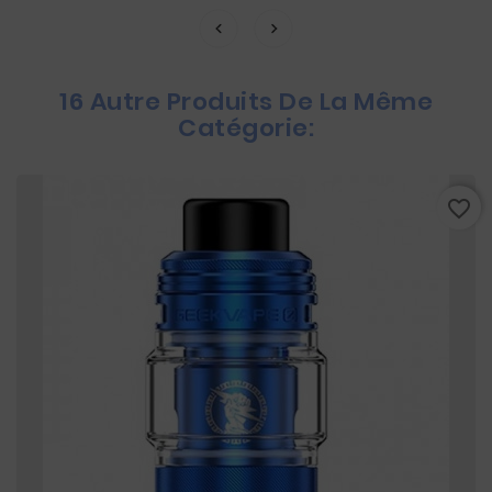
16 Autre Produits De La Même
Catégorie:
favorite_border