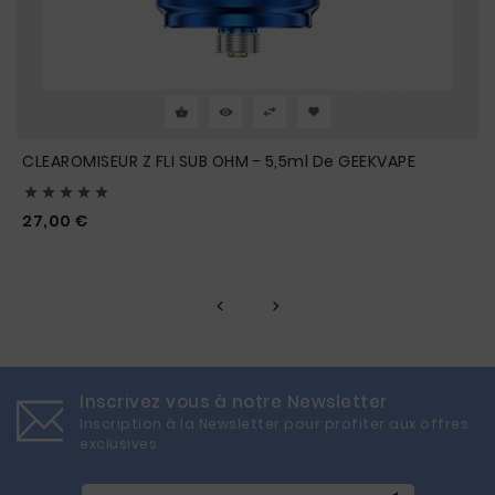
CLEAROMISEUR Z FLI SUB OHM - 5,5ml De GEEKVAPE





Prix
27,00 €
Inscrivez vous à notre Newsletter
Inscription à la Newsletter pour profiter aux offres
exclusives