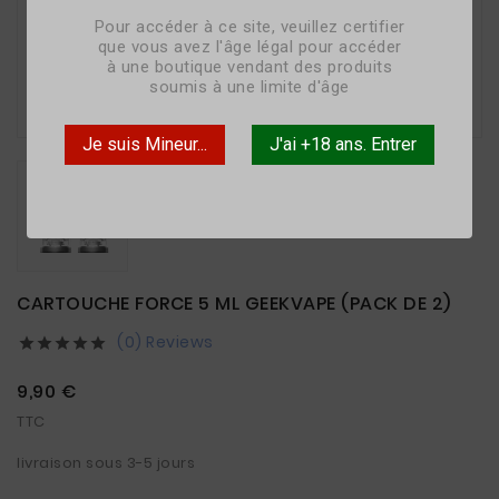
Pour accéder à ce site, veuillez certifier
que vous avez l'âge légal pour accéder
à une boutique vendant des produits
soumis à une limite d'âge

Je suis Mineur...
J'ai +18 ans. Entrer
CARTOUCHE FORCE 5 ML GEEKVAPE (PACK DE 2)
(0) Reviews





9,90 €
TTC
livraison sous 3-5 jours