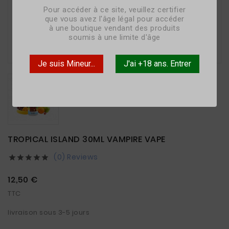
Pour accéder à ce site, veuillez certifier
que vous avez l'âge légal pour accéder
à une boutique vendant des produits
soumis à une limite d'âge

Je suis Mineur...
J'ai +18 ans. Entrer
TROPICAL ISLAND 30ML VAMPIRE VAPE
(0) Reviews





12,50 €
TTC
livraison sous 3-5 jours