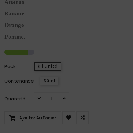
Ananas
Banane
Orange
Pomme.
Pack
à l'unité
Contenance
30ml
Quantité



Ajouter Au Panier