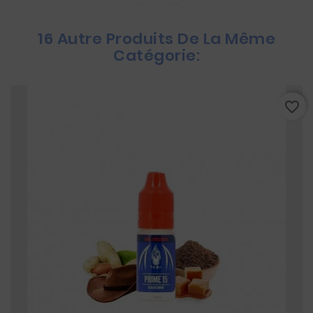
16 Autre Produits De La Même
Catégorie:
favorite_border