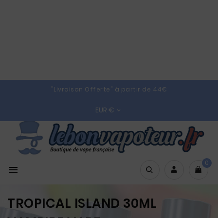
"Livraison Offerte" à partir de 44€
EUR €

0

TROPICAL ISLAND 30ML