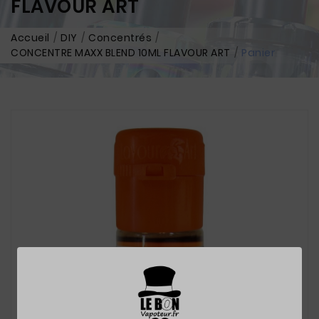
FLAVOUR ART
Accueil
DIY
Concentrés
CONCENTRE MAXX BLEND 10ML FLAVOUR ART
Panier