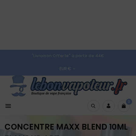
"Livraison Offerte" à partir de 44€
EUR €

0

CONCENTRE MAXX BLEND 10ML