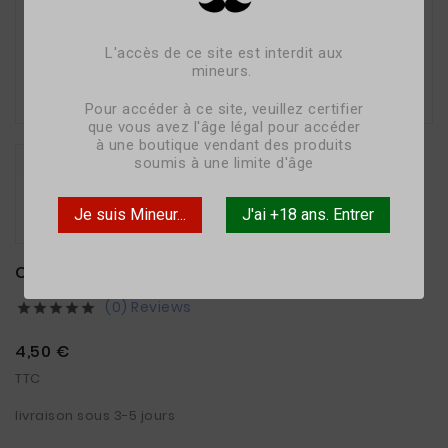
L'accès de ce site est interdit aux
mineurs.

Pour accéder à ce site, veuillez certifier
que vous avez l'âge légal pour accéder
à une boutique vendant des produits
soumis à une limite d'âge
Je suis Mineur...
J'ai +18 ans. Entrer
CONCENTRE MAXX BLEND 10ML FLAVOUR ART
(0) Reviews





4,50 €
TTC
livraison sous 3-5 jours