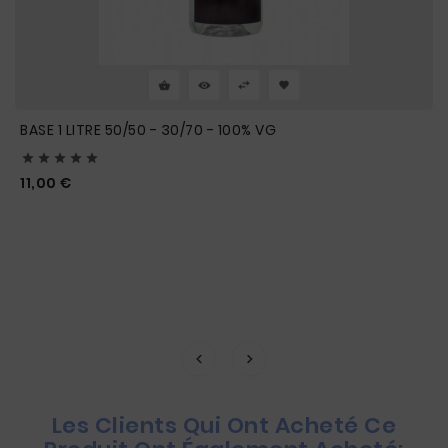
BASE 1 LITRE 50/50 - 30/70 - 100% VG





Prix
11,00 €
Les Clients Qui Ont Acheté Ce