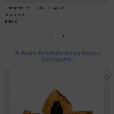
Tobacco 10ml - CONCEPT AROME





Prix
6,90 €
16 Autre Produits De La Même
Catégorie:
favorite_border