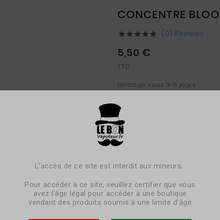
CONCENTRE BLOOD
(0) Reviews





5,50 €
TTC
livraison sous 3-5 jours
Cassis
Raisin blanc
Notes de frais.
L'accès de ce site est interdit aux mineurs.
Pour accéder à ce site, veuillez certifier que vous
Pack
à l'unité
avez l'âge légal pour accéder à une boutique

vendant des produits soumis à une limite d'âge
Contenance
10ml