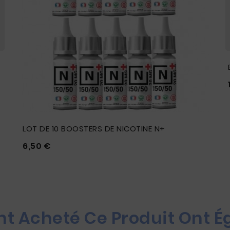
LOT DE 10 BOOSTERS DE NICOTINE N+
Prix
6,50 €





Ont Acheté Ce Produit Ont 