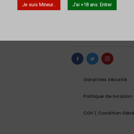
Je suis Mineur...
J'ai +18 ans. Entrer
Quantité

Ajouter Au Panier
Garanties sécurité
Politique de livraison
CGV ( Condition Géné