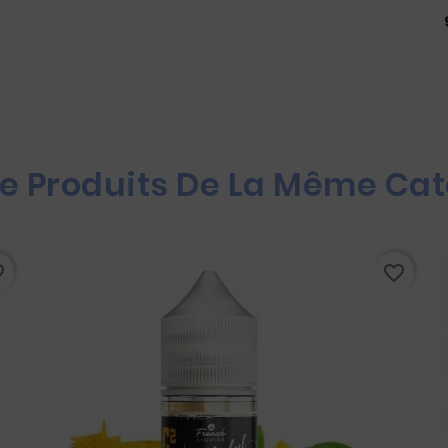
re Produits De La Même Cat
rder
favorite_border