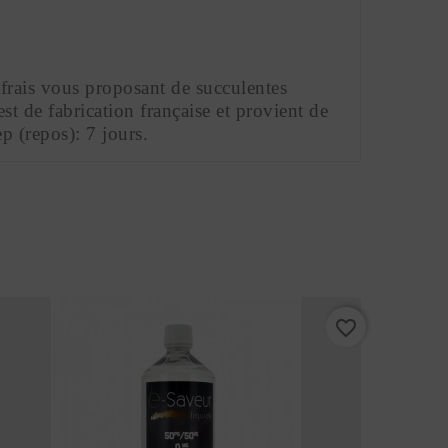
rais vous proposant de succulentes 
t de fabrication française et provient de 
(repos): 7 jours.
favorite_border