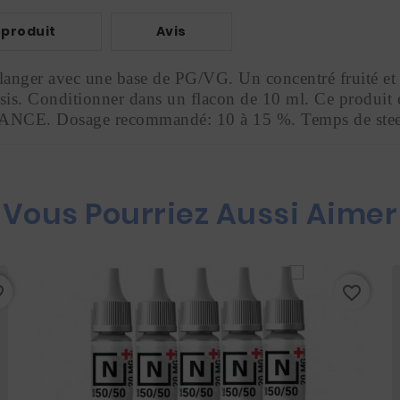
 produit
Avis
nger avec une base de PG/VG. Un concentré fruité et f
ssis. Conditionner dans un flacon de 10 ml. Ce produit es
E. Dosage recommandé: 10 à 15 %. Temps de steep 
Vous Pourriez Aussi Aimer
rder
favorite_border