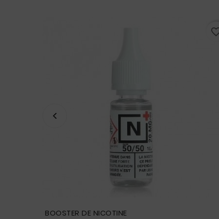
favorite_border
favorite_bo
BOOSTER DE NICOTINE