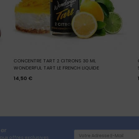
CONCENTRE TART 2 CITRONS 30 ML
WONDERFUL TART LE FRENCH LIQUIDE
Prix
14,50 €





ter
 aux offres exclusives