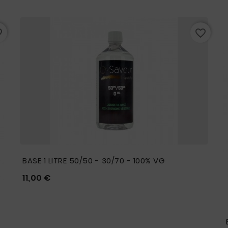
rder
favorite_border
BASE 1 LITRE 50/50 - 30/70 - 100% VG
Prix
11,00 €




