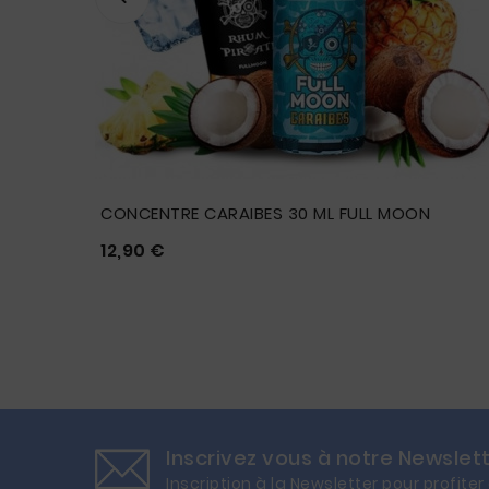
 ET
CONCENTRE CARAIBES 30 ML FULL MOON
Prix
12,90 €





Inscrivez vous à notre Newslet
Inscription à la Newsletter pour profiter