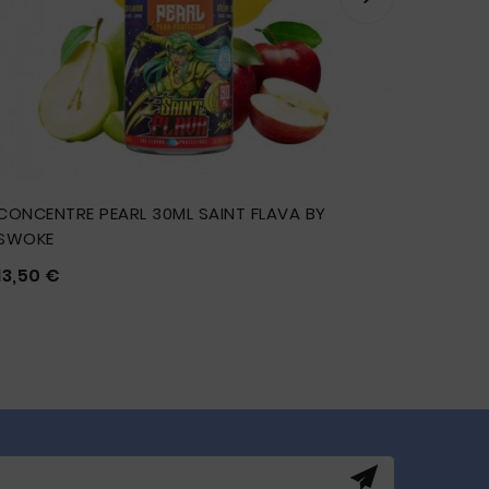
CONCENTRE PEARL 30ML SAINT FLAVA BY
CONCEN
SWOKE
13,50 



Prix
13,50 €




