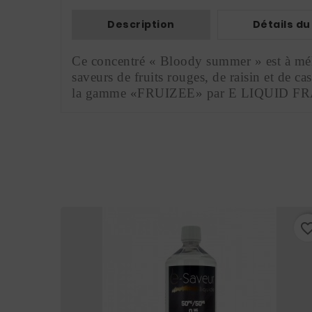
Description
Détails du
Ce concentré « Bloody summer » est à méla
saveurs de fruits rouges, de raisin et de ca
la gamme «FRUIZEE» par E LIQUID FRANC
favorite_border
favorite_bo