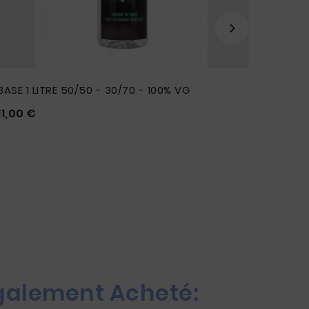
BASE 1 LITRE 50/50 - 30/70 - 100% VG
Prix
11,00 €





LOT DE
6,50 



Également Acheté: