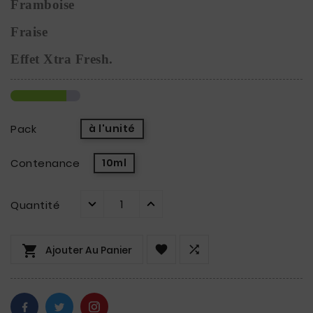
Framboise
Fraise 
Effet Xtra Fresh.
Pack
à l'unité
Contenance
10ml
Quantité



Ajouter Au Panier