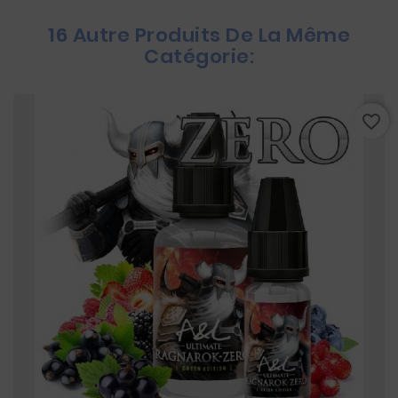
16 Autre Produits De La Même
Catégorie:
favorite_border