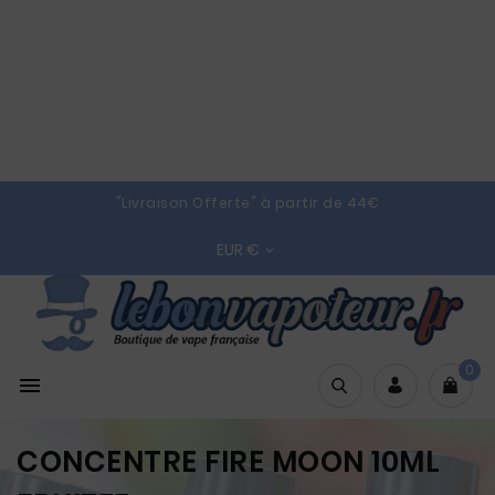
"Livraison Offerte" à partir de 44€
EUR €

0

CONCENTRE FIRE MOON 10ML