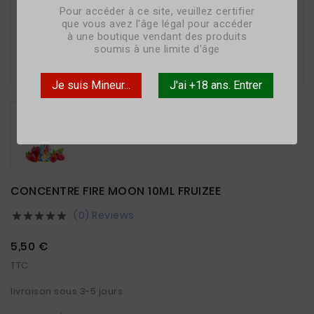
Pour accéder à ce site, veuillez certifier
que vous avez l'âge légal pour accéder
à une boutique vendant des produits
soumis à une limite d'âge

Je suis Mineur...
J'ai +18 ans. Entrer
CONCENTRE FIRE MOON 10ML FRUIZEE
(0) Reviews





5,50 €
TTC
livraison sous 3-5 jours