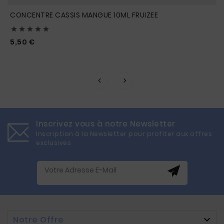
CONCENTRE CASSIS MANGUE 10ML FRUIZEE





Prix
5,50 €
Inscrivez vous à notre Newsletter
Inscription à la Newsletter pour profiter aux offres
exclusives
Notre Offre
