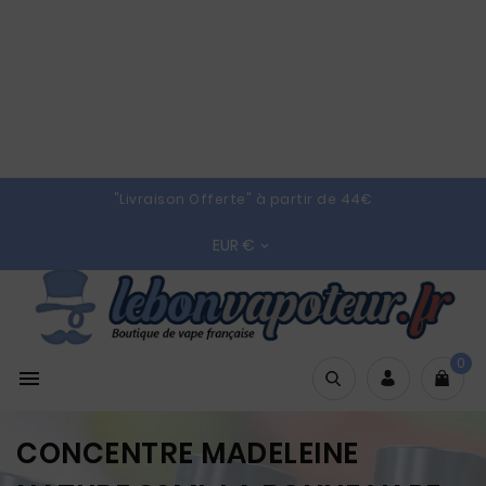
"Livraison Offerte" à partir de 44€
EUR €

0

CONCENTRE MADELEINE