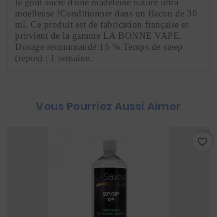
le goût sucré d'une madeleine nature ultra 
moelleuse !Conditionner dans un flacon de 30 
ml. Ce produit est de fabrication française et 
provient de la gamme LA BONNE VAPE. 
Dosage recommandé:15 %.
Temps de steep 
(repos) : 1 semaine.
Vous Pourriez Aussi Aimer
favorite_border