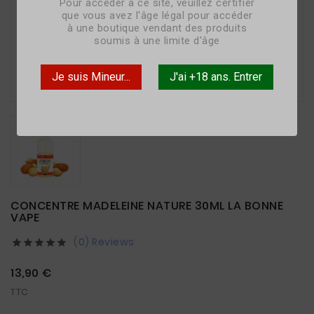
Pour accéder à ce site, veuillez certifier
que vous avez l'âge légal pour accéder
à une boutique vendant des produits
soumis à une limite d'âge

Je suis Mineur...
J'ai +18 ans. Entrer
CONCENTRE MADELEINE NATURE 30ML LA BONNE
VAPE
(0) Reviews





13,90 €
TTC