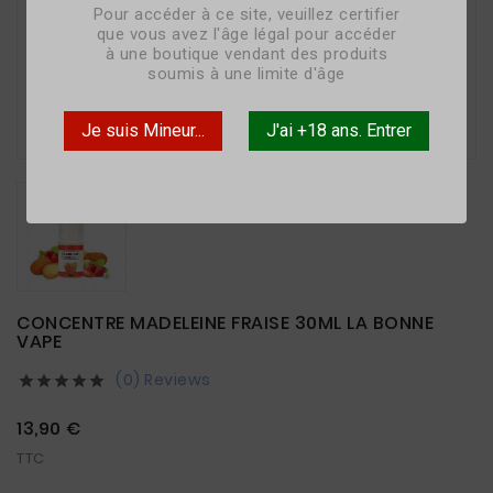
Pour accéder à ce site, veuillez certifier
que vous avez l'âge légal pour accéder
à une boutique vendant des produits
soumis à une limite d'âge

Je suis Mineur...
J'ai +18 ans. Entrer
CONCENTRE MADELEINE FRAISE 30ML LA BONNE
VAPE
(0) Reviews





13,90 €
TTC