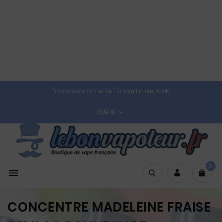
"Livraison Offerte" à partir de 44€
EUR €

0

CONCENTRE MADELEINE FRAISE