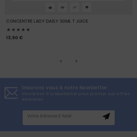
CONCENTRE LADY DAISY 30ML T JUICE





Prix
13,50 €
Inscrivez vous à notre Newsletter
Inscription à la Newsletter pour profiter aux offres
exclusives