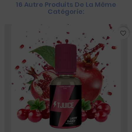
16 Autre Produits De La Même
Catégorie:
favorite_border