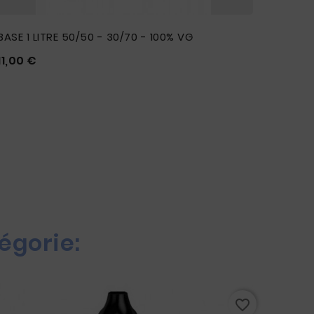
BASE 1 LITRE 50/50 - 30/70 - 100% VG
Prix
11,00 €





LOT DE
6,50 



égorie:
favorite_border