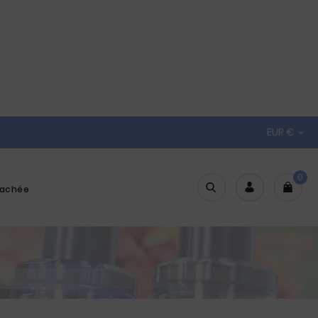
EUR €

0
tachée