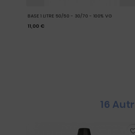
BASE 1 LITRE 50/50 - 30/70 - 100% VG
Prix
11,00 €





16 Aut
favorite_border
favorite_bo