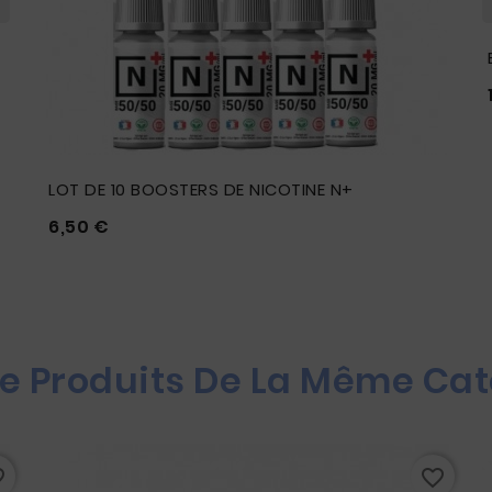
LOT DE 10 BOOSTERS DE NICOTINE N+
Prix
6,50 €





re Produits De La Même Cat
rder
favorite_border