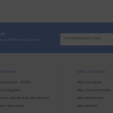
ter
 aux offres exclusives
mations
Mon Compte
nVapoteur - RGPD
Mon compte
ons légales
Mes Commandes
tions Générales de Ventes
Mes Adresses
ent sécurisé
Ma wishlist