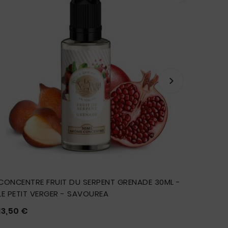
CONCENTRE FRUIT DU SERPENT GRENADE 30ML -
CONCEN
LE PETIT VERGER - SAVOUREA
VERGE
Prix
13,50 €
13,50 







