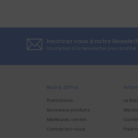
Inscrivez vous à notre Newslet
Inscription à la Newsletter pour profiter
Notre Offre
Infor
Promotions
Le Bo
Nouveaux produits
Menti
Meilleures ventes
Condi
Contactez-nous
Paiem