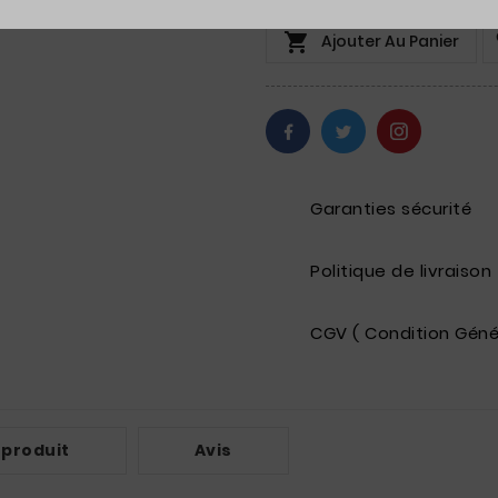

Ajouter Au Panier
Garanties sécurité
Politique de livraison
CGV ( Condition Géné
 produit
Avis