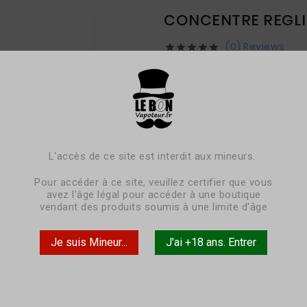
CONCENTRE REGLIS
(0) Reviews





3,80 €
TTC
livraison sous 3-5 jours
Réglisse.
L'accès de ce site est interdit aux mineurs.
Pour accéder à ce site, veuillez certifier que vous
avez l'âge légal pour accéder à une boutique
vendant des produits soumis à une limite d'âge
Pack
à l'unité
Je suis Mineur...
J'ai +18 ans. Entrer
Contenance
10ml

Quantité