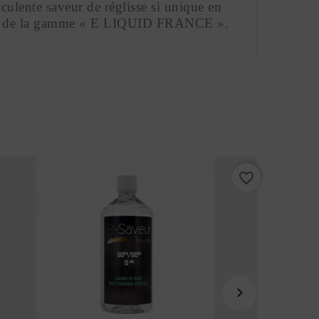
ulente saveur de réglisse si unique en 
ient de la gamme « E LIQUID FRANCE ». 
favorite_border