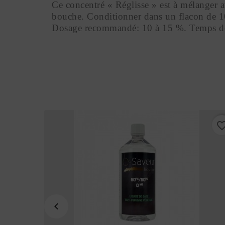
Ce concentré « Réglisse » est à mélanger a
bouche. Conditionner dans un flacon de 1
Dosage recommandé: 10 à 15 %. Temps de s
favorite_border
favorite_bo