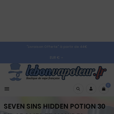
"Livraison Offerte" à partir de 44€
EUR €

0

SEVEN SINS HIDDEN POTION 30