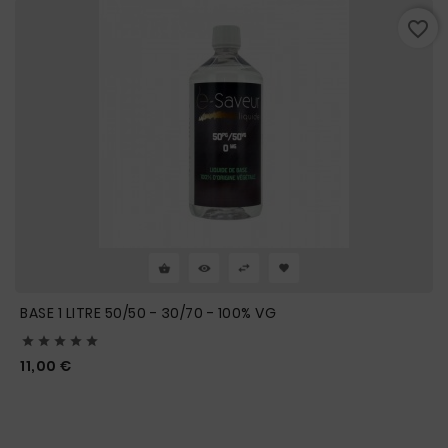
favorite_border
BASE 1 LITRE 50/50 - 30/70 - 100% VG





Prix
11,00 €