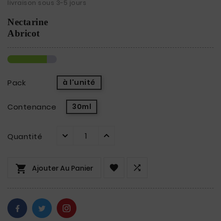
livraison sous 3-5 jours
Nectarine
Abricot
Pack
à l'unité
Contenance
30ml
Quantité



Ajouter Au Panier