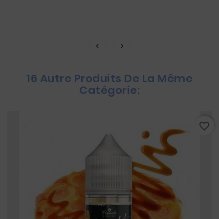
16 Autre Produits De La Même
Catégorie:
favorite_border