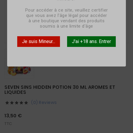
Pour accéder à ce site, veuillez certifier
que vous avez l'âge légal pour accéder
à une boutique vendant des produits
soumis à une limite d'âge

Je suis Mineur...
J'ai +18 ans. Entrer
SEVEN SINS HIDDEN POTION 30 ML AROMES ET
LIQUIDES
(0) Reviews





13,50 €
TTC