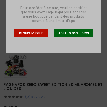
Pour accéder à ce site, veuillez certifier
que vous avez l'âge légal pour accéder
à une boutique vendant des produits
soumis à une limite d'âge
Je suis Mineur...
J'ai +18 ans. Entrer

RAGNAROK ZERO SWEET EDITION 30 ML AROMES ET
LIQUIDES
(0) Reviews




