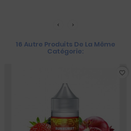
16 Autre Produits De La Même
Catégorie:
favorite_border