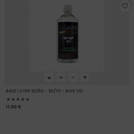
favorite_border
BASE 1 LITRE 50/50 - 30/70 - 100% VG





Prix
11,00 €