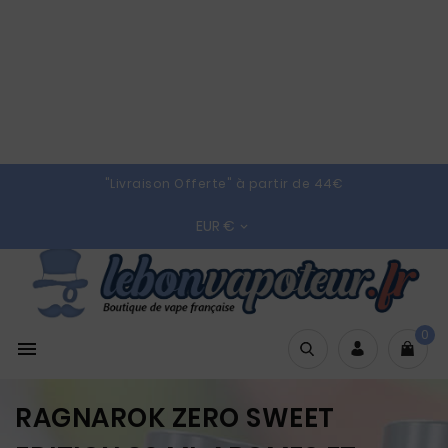
"Livraison Offerte" à partir de 44€
EUR €

0

RAGNAROK ZERO SWEET