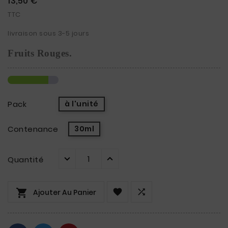
13,50 €
TTC
livraison sous 3-5 jours
Fruits R
ouges.
Pack
à l'unité
Contenance
30ml
Quantité



Ajouter Au Panier