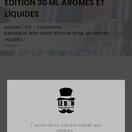
EDITION 30 ML AROMES ET
LIQUIDES
Accueil
DIY
Concentrés
RAGNAROK ZERO SWEET EDITION 30 ML AROMES ET
LIQUIDES
Panier
L'accès de ce site est interdit aux
mineurs.