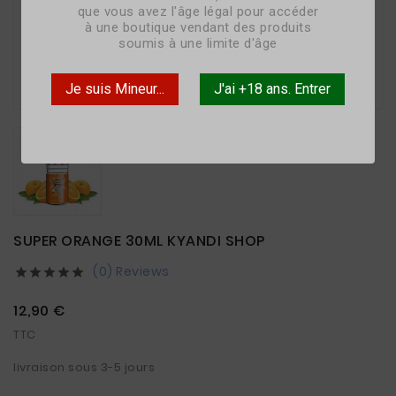
que vous avez l'âge légal pour accéder
à une boutique vendant des produits
soumis à une limite d'âge

Je suis Mineur...
J'ai +18 ans. Entrer
SUPER ORANGE 30ML KYANDI SHOP
(0) Reviews





12,90 €
TTC
livraison sous 3-5 jours