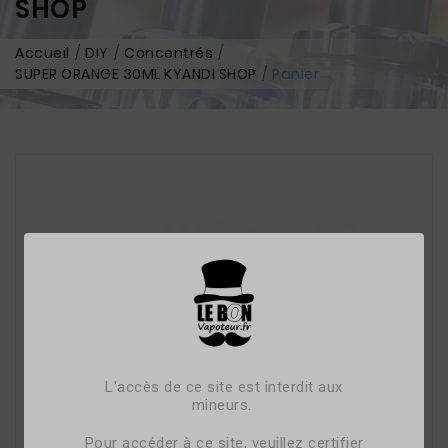
SHOP
Accueil
DIY
Concentrés
SUPER ORANGE 30ML KYANDI SHOP
Panier
L'accès de ce site est interdit aux
mineurs.
Pour accéder à ce site, veuillez certifier