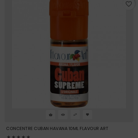
favorite_border
CONCENTRE CUBAN HAVANA 10ML FLAVOUR ART




