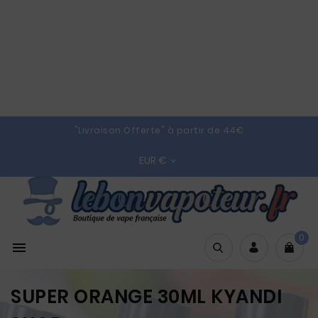
"Livraison Offerte" à partir de 44€
EUR €

0

SUPER ORANGE 30ML KYANDI