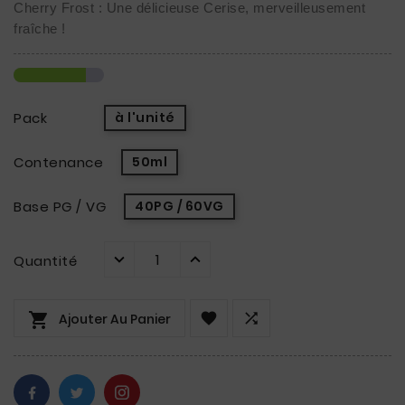
Cherry Frost : Une délicieuse Cerise, merveilleusement 
fraîche ! 
Pack
à l'unité
Contenance
50ml
Base PG / VG
40PG / 60VG
Quantité



Ajouter Au Panier