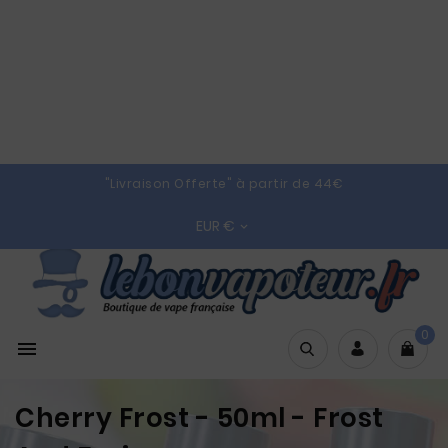
"Livraison Offerte" à partir de 44€
EUR €

0

Cherry Frost - 50ml - Frost