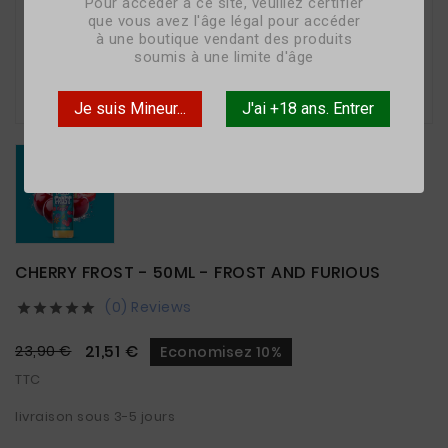
Pour accéder à ce site, veuillez certifier
que vous avez l'âge légal pour accéder
à une boutique vendant des produits
soumis à une limite d'âge

Je suis Mineur...
J'ai +18 ans. Entrer
CHERRY FROST - 50ML - FROST AND FURIOUS
(0) Reviews





21,51 €
23,90 €
Economisez 10%
TTC
livraison sous 3-5 jours