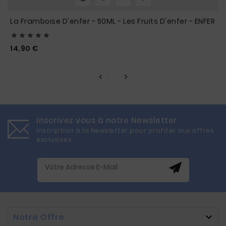
La Framboise D'enfer - 50ML - Les Fruits D'enfer - ENFER





Prix
14,90 €
Inscrivez vous à notre Newsletter
Inscription à la Newsletter pour profiter aux offres
exclusives
Notre Offre
