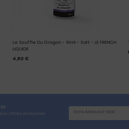
Le Souffle Du Dragon - 10ml - Salt - LE FRENCH
LIQUIDE
Prix
4,80 €





ter
 aux offres exclusives