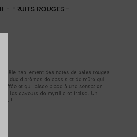
L - FRUITS ROUGES -
uid mêle habilement des notes de baies rouges
. Un duo d’arômes de cassis et de mûre qui
ouffée et qui laisse place à une sensation
vec les saveurs de myrtille et fraise. Un
nées !