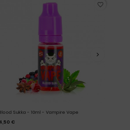
favorite_border
Blood Sukka - 10ml - Vampire Vape
Myrtill
Prix
4,50 €
5,90 €







