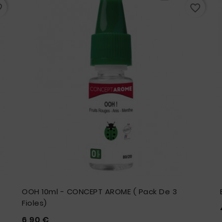
rder
favorite_border
OOH 10ml - CONCEPT AROME ( Pack De 3
Fioles)
Prix
6,90 €




