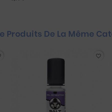
re Produits De La Même Cat
rder
favorite_border