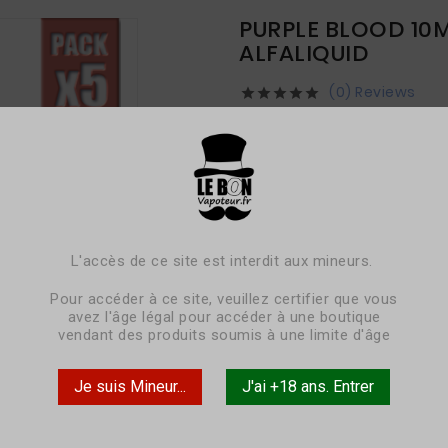
PURPLE BLOOD 10M
ALFALIQUID
(0) Reviews





29,50 €
TTC
livraison sous 3-5 jours
Le Purple Blood d'Alfaliq
à une touche de fraîcheur
L'accès de ce site est interdit aux mineurs.
surprend dès la première b
Pour accéder à ce site, veuillez certifier que vous
rafraîchissante et douce a
avez l'âge légal pour accéder à une boutique
best-seller depuis des an
vendant des produits soumis à une limite d'âge
Je suis Mineur...
J'ai +18 ans. Entrer

Pack
x5