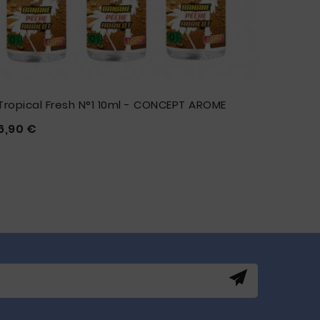
Tropical Fresh N°1 10ml - CONCEPT AROME
Fraise
Prix
6,90 €
6,90 







