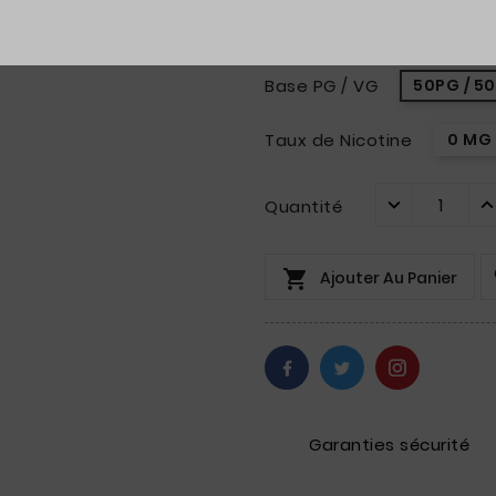
Contenance
10ml
Base PG / VG
50PG / 5
Taux de Nicotine
0 MG
Quantité

Ajouter Au Panier
Garanties sécurité