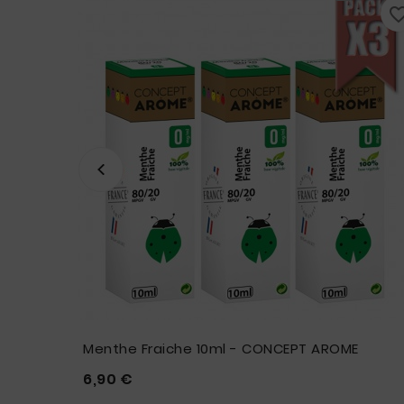
favorite_border
favorite_bo
Menthe Fraiche 10ml - CONCEPT AROME
Prix
6,90 €




