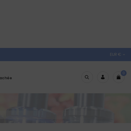
EUR €

0
tachée