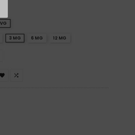
0VG
3 MG
6 MG
12 MG

