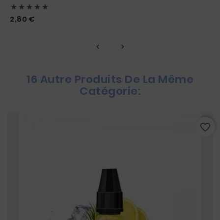





Prix
2,80 €
16 Autre Produits De La Même
Catégorie:
favorite_border