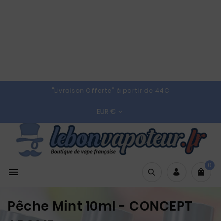
"Livraison Offerte" à partir de 44€
EUR €

0

Pêche Mint 10ml - CONCEPT