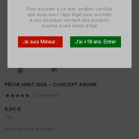
Pour accéder à ce site, veuillez certifier
que vous avez l'âge légal pour accéder
à une boutique vendant des produits
soumis à une limite d'âge

Je suis Mineur...
J'ai +18 ans. Entrer
PÊCHE MINT 10ML - CONCEPT AROME
(0) Reviews





6,90 €
TTC
livraison sous 3-5 jours