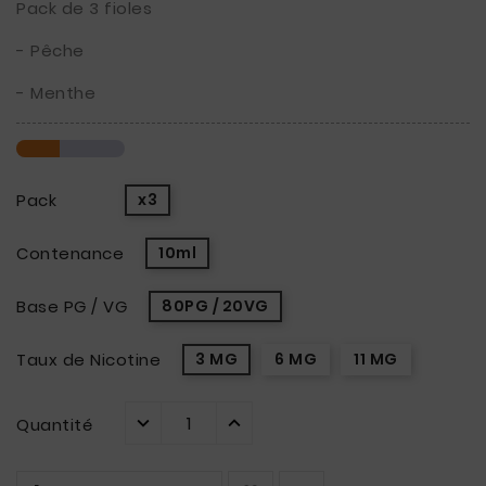
Pack de 3 fioles
- Pêche
- Menthe
Pack
x3
Contenance
10ml
Base PG / VG
80PG / 20VG
Taux de Nicotine
3 MG
6 MG
11 MG
Quantité