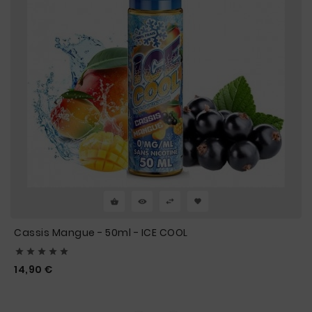
Cassis Mangue - 50ml - ICE COOL





Prix
14,90 €