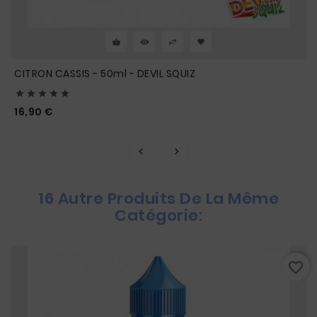
CITRON CASSIS - 50ml - DEVIL SQUIZ





Prix
16,90 €
16 Autre Produits De La Même
Catégorie:
favorite_border