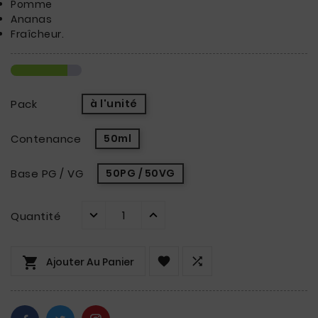
Pomme
Ananas
Fraîcheur.
Pack
à l'unité
Contenance
50ml
Base PG / VG
50PG / 50VG
Quantité



Ajouter Au Panier