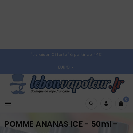
"Livraison Offerte" à partir de 44€
EUR €

0

POMME ANANAS ICE - 50ml -