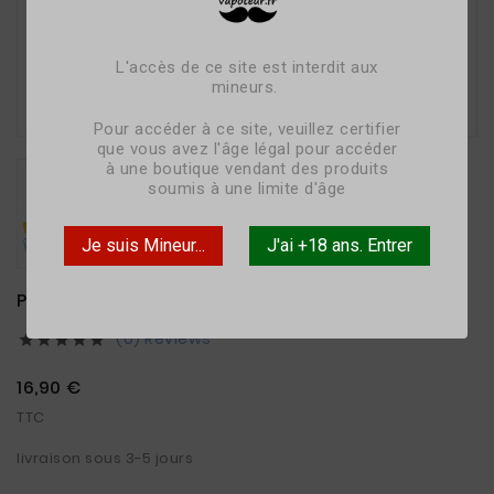
L'accès de ce site est interdit aux
mineurs.

Pour accéder à ce site, veuillez certifier
que vous avez l'âge légal pour accéder
à une boutique vendant des produits
soumis à une limite d'âge
Je suis Mineur...
J'ai +18 ans. Entrer
POMME ANANAS ICE - 50ML - DEVIL SQUIZ
(0) Reviews





16,90 €
TTC
livraison sous 3-5 jours