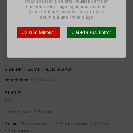
Pour accéder à ce site, veuillez certifier
que vous avez l'âge légal pour accéder
à une boutique vendant des produits

soumis à une limite d'âge
Je suis Mineur...
J'ai +18 ans. Entrer
RISE UP - 50ML - RUD &GAD
(0) Reviews





21,50 €
TTC
livraison sous 3-5 jours
Pomme verte - Fruits rouges - Sucre
Raisin -
- Fraicheur