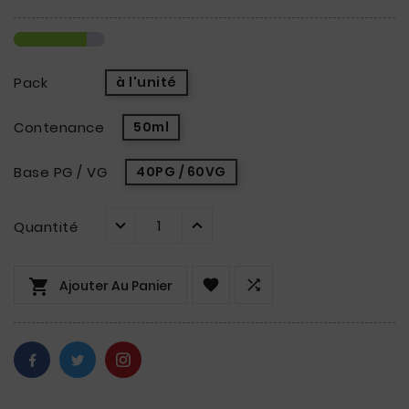
Pack
à l'unité
Contenance
50ml
Base PG / VG
40PG / 60VG
Quantité



Ajouter Au Panier