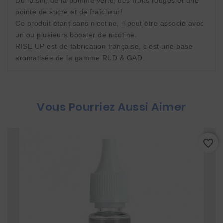
Du raisin, de la pomme verte, des fruits rouges et une 
pointe de sucre et de fraîcheur! 
Ce produit étant sans nicotine, il peut être associé avec 
un ou plusieurs booster de nicotine. 
RISE UP est de fabrication française, c’est une base 
aromatisée de la gamme RUD & GAD.
Vous Pourriez Aussi Aimer
favorite_border