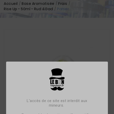
Accueil
Base Aromatisée
Frais
Rise Up - 50ml - Rud &Gad
Panier
L'accès de ce site est interdit aux
mineurs.