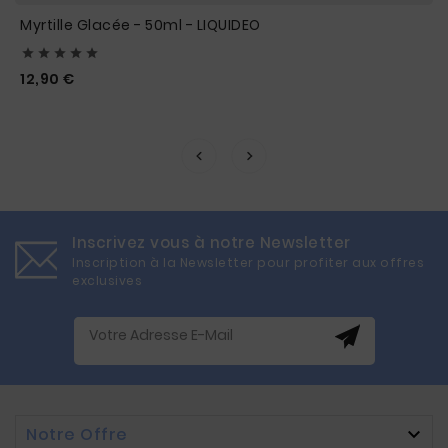
Myrtille Glacée - 50ml - LIQUIDEO





Prix
12,90 €
Inscrivez vous à notre Newsletter
Inscription à la Newsletter pour profiter aux offres
exclusives
Notre Offre
