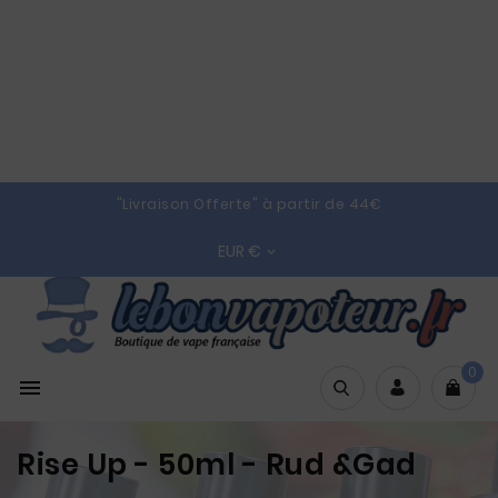
"Livraison Offerte" à partir de 44€
EUR €

0

Rise Up - 50ml - Rud &Gad