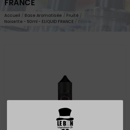
FRANCE
Accueil
Base Aromatisée
Fruité
Noisette - 50ml - ELIQUID FRANCE
Panier