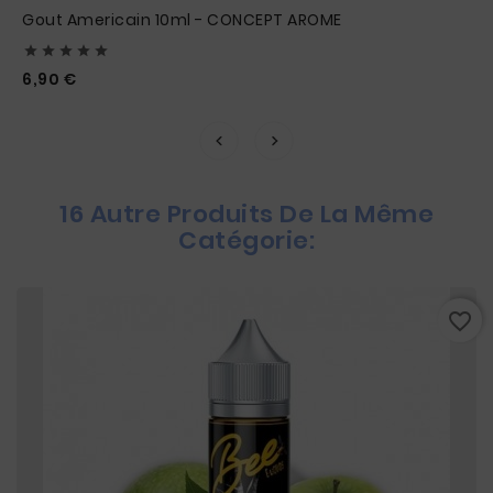
Gout Americain 10ml - CONCEPT AROME





Prix
6,90 €
16 Autre Produits De La Même
Catégorie:
favorite_border