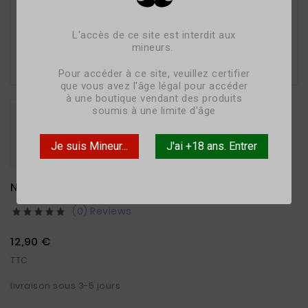
L'accès de ce site est interdit aux
mineurs.

Pour accéder à ce site, veuillez certifier
que vous avez l'âge légal pour accéder
à une boutique vendant des produits
soumis à une limite d'âge
Je suis Mineur...
J'ai +18 ans. Entrer
NOISETTE - 50ML - ELIQUID FRANCE
(0) Reviews





12,90 €
TTC
livraison sous 3-5 jours