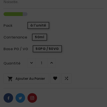
Noisette.
Pack
à l'unité
Contenance
50ml
Base PG / VG
50PG / 50VG
Quantité



Ajouter Au Panier