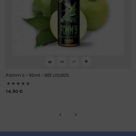
Pomm's - 50ml - BEE LIQUIDS





Prix
14,90 €