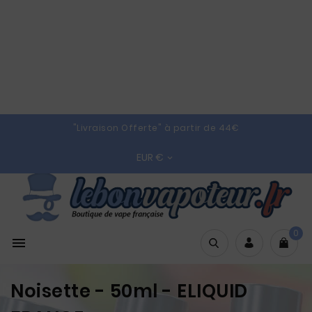
"Livraison Offerte" à partir de 44€
EUR €

0

Noisette - 50ml - ELIQUID