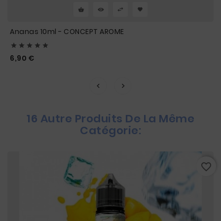
Ananas 10ml - CONCEPT AROME





Prix
6,90 €
16 Autre Produits De La Même
Catégorie:
favorite_border