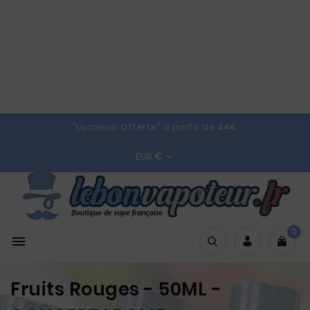
"Livraison Offerte" à partir de 44€
EUR €

0

Fruits Rouges - 50ML -