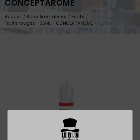
CONCEPTAROME
Accueil
Base Aromatisée
Fruité
Fruits rouges - 50ML - CONCEPTAROME
Panier