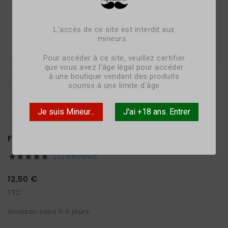
L'accès de ce site est interdit aux
mineurs.

Pour accéder à ce site, veuillez certifier
que vous avez l'âge légal pour accéder
à une boutique vendant des produits
soumis à une limite d'âge
Je suis Mineur...
J'ai +18 ans. Entrer
FRUITS ROUGES - 50ML - CONCEPTAROME
(0) Reviews





12,50 €
TTC
livraison sous 3-5 jours