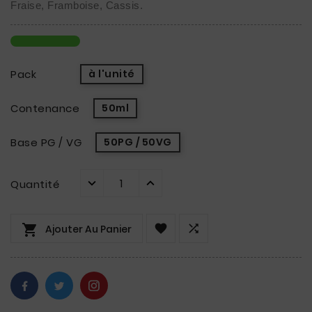
Fraise, Framboise, Cassis.
Pack
à l'unité
Contenance
50ml
Base PG / VG
50PG / 50VG
Quantité



Ajouter Au Panier