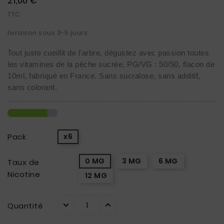
21,00 €
TTC
livraison sous 3-5 jours
Tout juste cueillit de l'arbre, dégustez avec passion toutes
les vitamines de la pêche sucrée, PG/VG : 50/50, flacon de
10ml, fabriqué en France. Sans sucralose, sans additif,
sans colorant.
Pack
x6
0 MG
3 MG
6 MG
Taux de
Nicotine
12 MG
Quantité