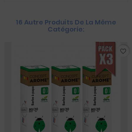
16 Autre Produits De La Même
Catégorie:
favorite_border