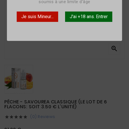
soumis à une limite d'âge
Je suis Mineur...
J'ai +18 ans. Entrer

PÊCHE - SAVOUREA CLASSIQUE (LE LOT DE 6
FLACONS: SOIT 3.50 € L'UNITÉ)
(0) Reviews




