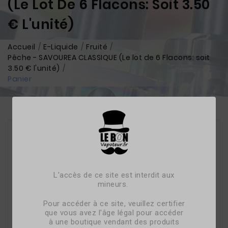
(Le Lot De 6 Flacons: Soit 3.50
€ L'unité)
Accueil
E-Liquide
Fruité
Pêche - SAVOUREA CLASSIQUE (Le lot de 6 Flacons: soit
3.50 € l'unité)
Panier
L'accès de ce site est interdit aux
mineurs.
Pour accéder à ce site, veuillez certifier
que vous avez l'âge légal pour accéder
à une boutique vendant des produits