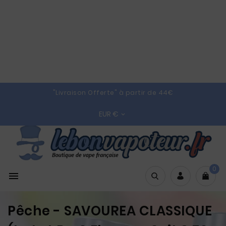
"Livraison Offerte" à partir de 44€
EUR €

0

Pêche - SAVOUREA CLASSIQUE