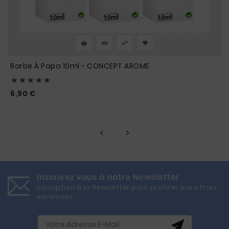
Barbe À Papa 10ml - CONCEPT AROME





Prix
6,90 €
Inscrivez vous à notre Newsletter
Inscription à la Newsletter pour profiter aux offres
exclusives