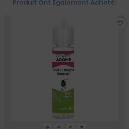
Produit Ont Également Acheté:
favorite_border