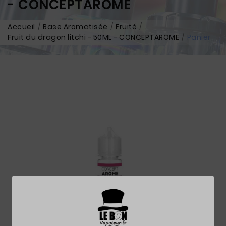
- CONCEPTAROME
Accueil
Base Aromatisée
Fruité
Fruit du dragon litchi - 50ML - CONCEPTAROME
Panier