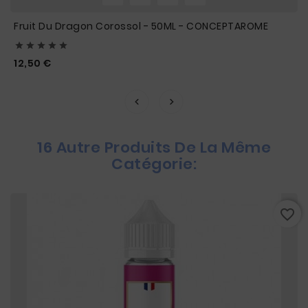
Fruit Du Dragon Corossol - 50ML - CONCEPTAROME





Prix
12,50 €
16 Autre Produits De La Même
Catégorie:
favorite_border