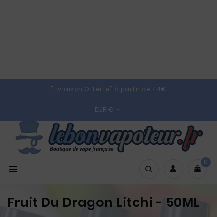
"Livraison Offerte" à partir de 44€
EUR €

0

Fruit Du Dragon Litchi - 50ML