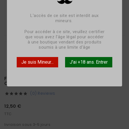
L'accès de ce site est interdit aux
mineurs.

Pour accéder à ce site, veuillez certifier
que vous avez l'âge légal pour accéder
à une boutique vendant des produits
soumis à une limite d'âge
Je suis Mineur...
J'ai +18 ans. Entrer
FRUIT DU DRAGON LITCHI - 50ML -
CONCEPTAROME
(0) Reviews





12,50 €
TTC
livraison sous 3-5 jours