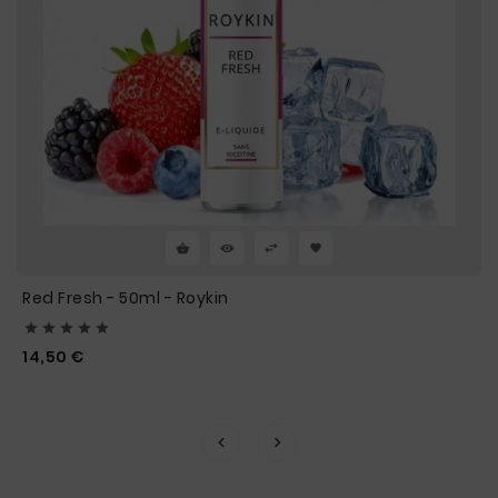
Red Fresh - 50ml - Roykin





Prix
14,50 €