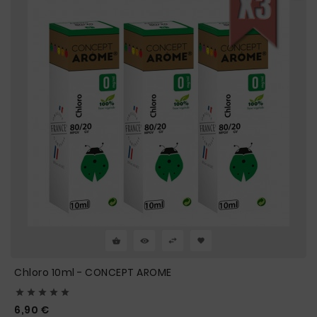
Chloro 10ml - CONCEPT AROME





Prix
6,90 €