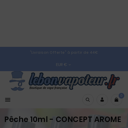
"Livraison Offerte" à partir de 44€
EUR €

0

Pêche 10ml - CONCEPT AROME