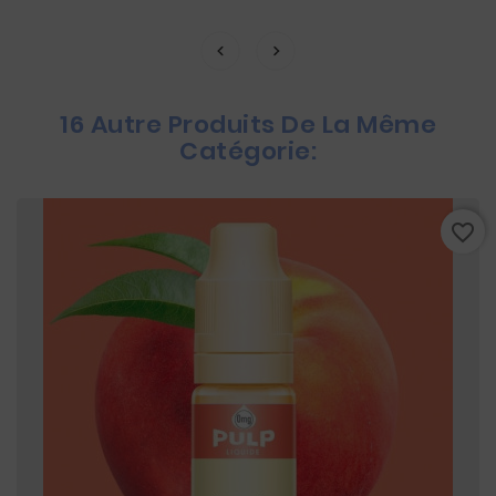
16 Autre Produits De La Même
Catégorie:
favorite_border