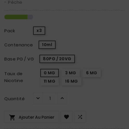
- Pêche
Pack
x3
Contenance
10ml
Base PG / VG
80PG / 20VG
0 MG
3 MG
6 MG
Taux de
Nicotine
11 MG
16 MG
Quantité



Ajouter Au Panier