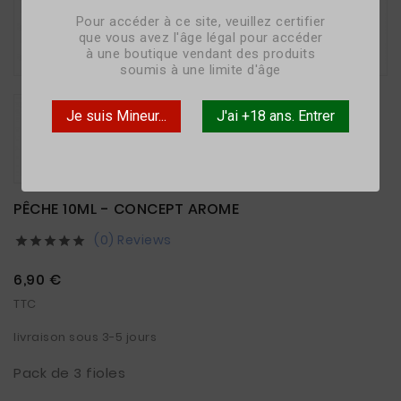
Pour accéder à ce site, veuillez certifier
que vous avez l'âge légal pour accéder

à une boutique vendant des produits
soumis à une limite d'âge
Je suis Mineur...
J'ai +18 ans. Entrer
PÊCHE 10ML - CONCEPT AROME
(0) Reviews





6,90 €
TTC
livraison sous 3-5 jours
Pack de 3 fioles