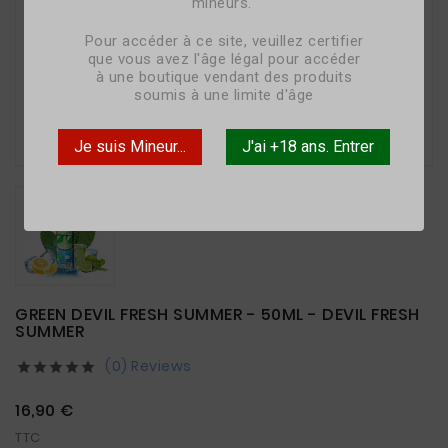
mineurs.
Pour accéder à ce site, veuillez certifier
que vous avez l'âge légal pour accéder
à une boutique vendant des produits
soumis à une limite d'âge

Je suis Mineur...
J'ai +18 ans. Entrer
GREEN DEVIL FRESH SUMMER - 50ML - DEVIL FRESH
SUMMER
(0) Reviews





16,90 €
TTC