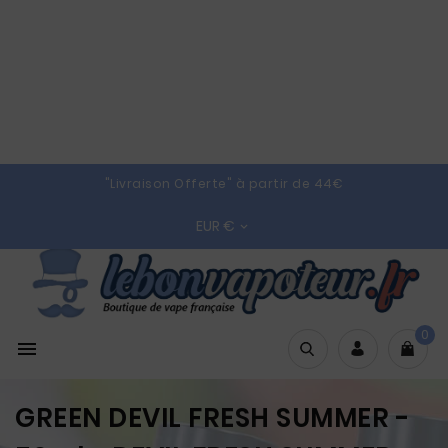
"Livraison Offerte" à partir de 44€
EUR €

0

GREEN DEVIL FRESH SUMMER -