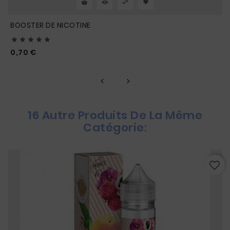
BOOSTER DE NICOTINE





Prix
0,70 €
16 Autre Produits De La Même
Catégorie:
favorite_border