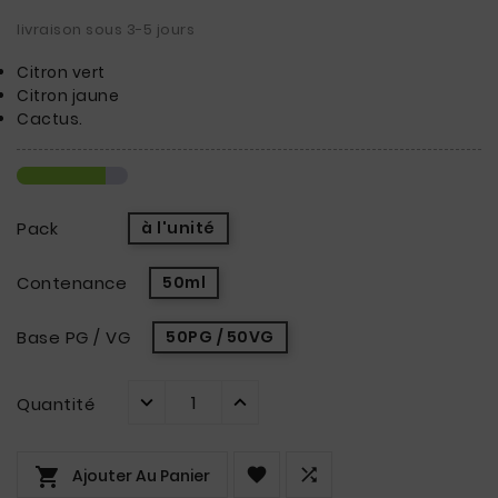
livraison sous 3-5 jours
Citron vert
Citron jaune
Cactus.
Pack
à l'unité
Contenance
50ml
Base PG / VG
50PG / 50VG
Quantité



Ajouter Au Panier