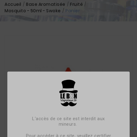
Accueil
Base Aromatisée
Fruité
Mosquito - 50ml - Swoke
Panier
L'accès de ce site est interdit aux
mineurs.
Pour accéder à ce site, veuillez certifier