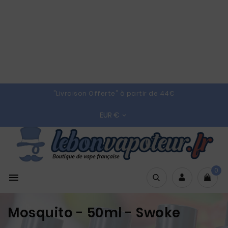
"Livraison Offerte" à partir de 44€
EUR €

0

Mosquito - 50ml - Swoke