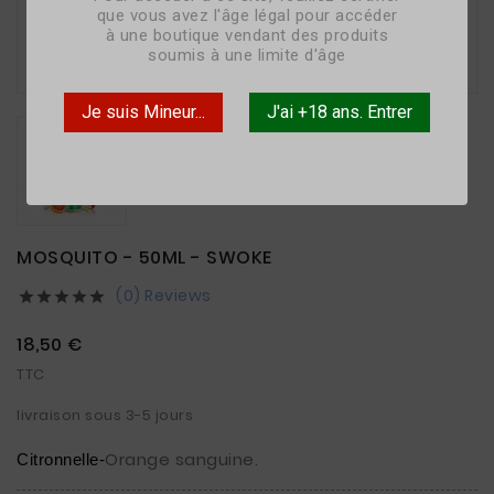
que vous avez l'âge légal pour accéder
à une boutique vendant des produits

soumis à une limite d'âge
Je suis Mineur...
J'ai +18 ans. Entrer
MOSQUITO - 50ML - SWOKE
(0) Reviews





18,50 €
TTC
livraison sous 3-5 jours
Orange sanguine.
Citronnelle-