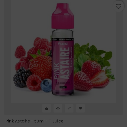
favorite_border
Pink Astaire - 50ml - T Juice