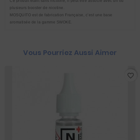
Ce produit étant sans nicotine, il peut être associé avec un ou 
plusieurs booster de nicotine.
MOSQUITO est de fabrication Française, c’est une base 
aromatisée de la gamme SWOKE.
Vous Pourriez Aussi Aimer
favorite_border