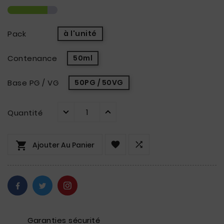
Pack
à l'unité
Contenance
50ml
Base PG / VG
50PG / 50VG
Quantité



Ajouter Au Panier
Garanties sécurité