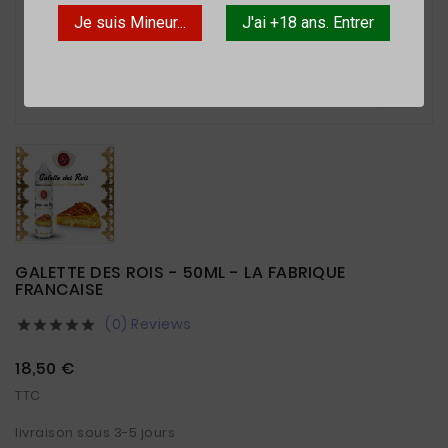
Je suis Mineur...
J'ai +18 ans. Entrer

GALETTE DES ROIS - 50ML - LA FABRIQUE
FRANCAISE
(0) Reviews





18,50 €
TTC
livraison sous 3-5 jours