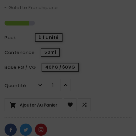
- Galette Franchipane
Pack
à l'unité
Contenance
50ml
Base PG / VG
40PG / 60VG
Quantité



Ajouter Au Panier