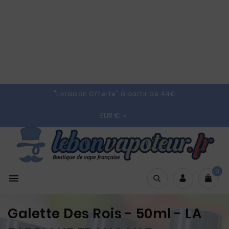
"Livraison Offerte" à partir de 44€
EUR €

0

Galette Des Rois - 50ml - LA