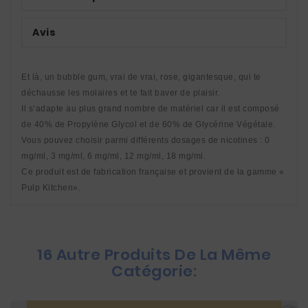
Avis
Et là, un bubble gum, vrai de vrai, rose, gigantesque, qui te 
déchausse les molaires et te fait baver de plaisir. 
Il s’adapte au plus grand nombre de matériel car il est composé 
de 40% de Propylène Glycol et de 60% de Glycérine Végétale. 
Vous pouvez choisir parmi différents dosages de nicotines : 0 
mg/ml, 3 mg/ml, 6 mg/ml, 12 mg/ml, 18 mg/ml. 
Ce produit est de fabrication française et provient de la gamme « 
Pulp Kitchen».
16 Autre Produits De La Même
Catégorie: