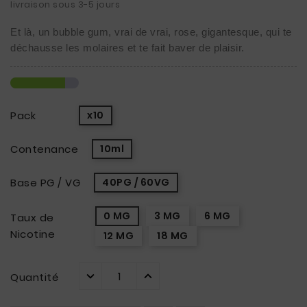
livraison sous 3-5 jours
Et là, un bubble gum, vrai de vrai, rose, gigantesque, qui te 
déchausse les molaires et te fait baver de plaisir.
Pack
x10
Contenance
10ml
Base PG / VG
40PG / 60VG
0 MG
3 MG
6 MG
Taux de
Nicotine
12 MG
18 MG
Quantité