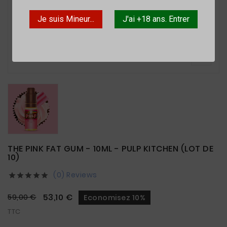
Je suis Mineur...
J'ai +18 ans. Entrer

THE PINK FAT GUM - 10ML - PULP KITCHEN (LOT DE
10)
(0) Reviews





53,10 €
59,00 €
Economisez 10%
TTC