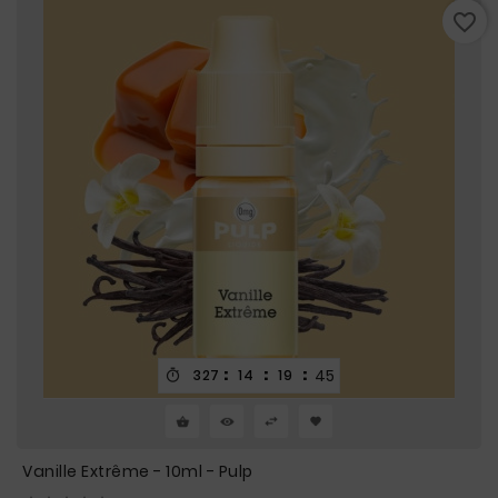
favorite_border
:
:
:
43
327
14
19

Vanille Extrême - 10ml - Pulp