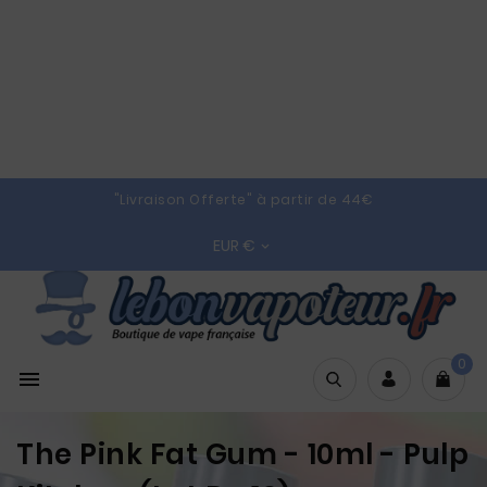
"Livraison Offerte" à partir de 44€
EUR €

0

The Pink Fat Gum - 10ml - Pulp