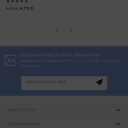





Prix
Prix
4,72 €
5,90 €
habituel
Inscrivez vous à notre Newsletter
Inscription à la Newsletter pour profiter aux offres
exclusives
Notre Offre

Informations
